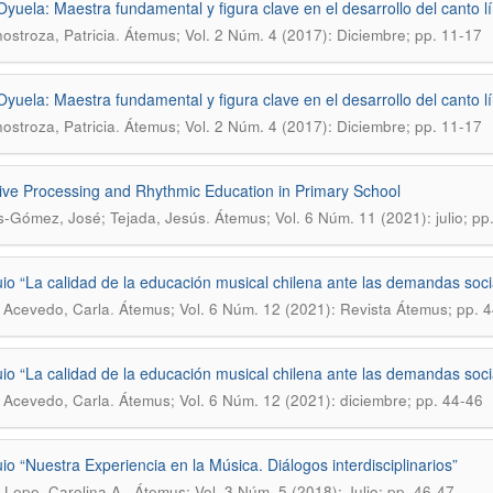
Oyuela: Maestra fundamental y figura clave en el desarrollo del canto lí
.
nostroza, Patricia
Átemus; Vol. 2 Núm. 4 (2017): Diciembre; pp. 11-17
Oyuela: Maestra fundamental y figura clave en el desarrollo del canto lí
.
nostroza, Patricia
Átemus; Vol. 2 Núm. 4 (2017): Diciembre; pp. 11-17
ive Processing and Rhythmic Education in Primary School
.
-Gómez, José; Tejada, Jesús
Átemus; Vol. 6 Núm. 11 (2021): julio; pp
io “La calidad de la educación musical chilena ante las demandas socia
.
 Acevedo, Carla
Átemus; Vol. 6 Núm. 12 (2021): Revista Átemus; pp. 
io “La calidad de la educación musical chilena ante las demandas socia
.
 Acevedo, Carla
Átemus; Vol. 6 Núm. 12 (2021): diciembre; pp. 44-46
io “Nuestra Experiencia en la Música. Diálogos interdisciplinarios”
.
Lepe, Carolina A.
Átemus; Vol. 3 Núm. 5 (2018): Julio; pp. 46-47