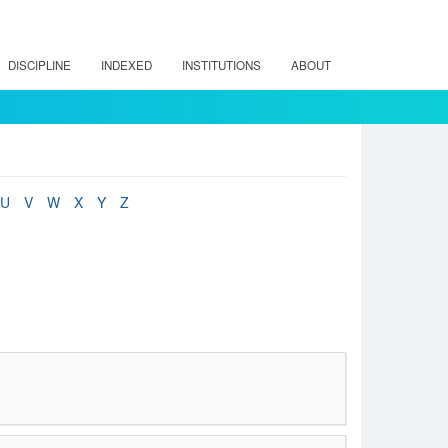
DISCIPLINE
INDEXED
INSTITUTIONS
ABOUT
U
V
W
X
Y
Z