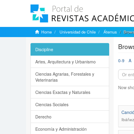
Home
Universidad de Chile
Átemus
Brows
Brows
Discipline
0-9
A
Artes, Arquitectura y Urbanismo
Ciencias Agrarias, Forestales y
Veterinarias
Now sho
Ciencias Exactas y Naturales
Ciencias Sociales
Canció
Derecho
Ibáñez
Economía y Administración