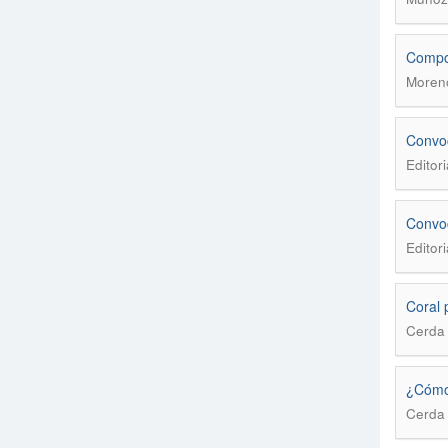
Compos
Moreno
Convoc
Editori
Convoc
Editori
Coral 
Cerda 
¿Cómo 
Cerda 