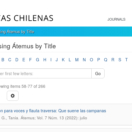
JOURNALS
ing Átemus by Title
ing Átemus by Title
B
C
D
E
F
G
H
I
J
K
L
M
N
O
P
Q
R
S
T
Go
wing items 58-77 of 266
n para voces y flauta traversa: Que suene las campanas
.
 G., Tania
Átemus; Vol. 7 Núm. 13 (2022): julio