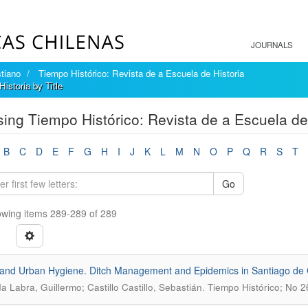
JOURNALS
tiano
Tiempo Histórico: Revista de a Escuela de Historia
istoria by Title
ing Tiempo Histórico: Revista de a Escuela de 
B
C
D
E
F
G
H
I
J
K
L
M
N
O
P
Q
R
S
T
Go
wing items 289-289 of 289
and Urban Hygiene. Ditch Management and Epidemics in Santiago de 
.
a Labra, Guillermo; Castillo Castillo, Sebastián
Tiempo Histórico; No 2