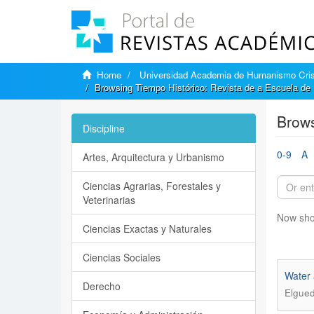
Home
Universidad Academia de Humanismo Cris
Browsing Tiempo Histórico: Revista de a Escuela de H
Brows
Discipline
0-9
A
Artes, Arquitectura y Urbanismo
Ciencias Agrarias, Forestales y
Veterinarias
Now sho
Ciencias Exactas y Naturales
Ciencias Sociales
Water 
Derecho
Elgued