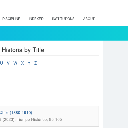
DISCIPLINE
INDEXED
INSTITUTIONS
ABOUT
Historia by Title
U
V
W
X
Y
Z
Chile (1880-1910)
6 (2023): Tiempo Histórico; 85-105