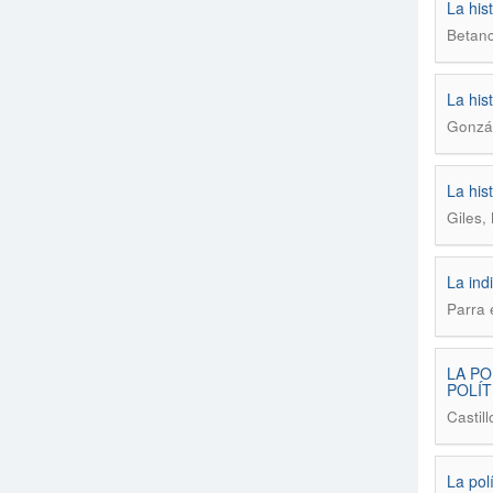
La his
Betanc
La his
Gonzál
La his
Giles, 
La ind
Parra e
LA PO
POLÍT
Castil
La pol