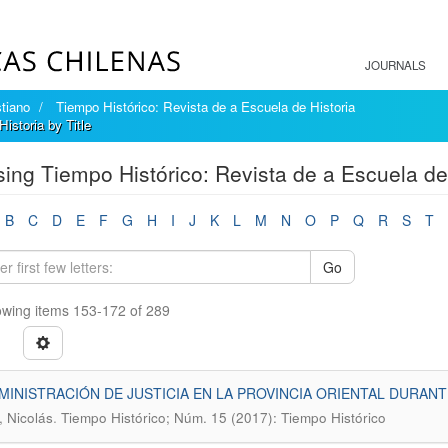
JOURNALS
tiano
Tiempo Histórico: Revista de a Escuela de Historia
istoria by Title
ing Tiempo Histórico: Revista de a Escuela de 
B
C
D
E
F
G
H
I
J
K
L
M
N
O
P
Q
R
S
T
Go
wing items 153-172 of 289
MINISTRACIÓN DE JUSTICIA EN LA PROVINCIA ORIENTAL DURANT
.
, Nicolás
Tiempo Histórico; Núm. 15 (2017): Tiempo Histórico