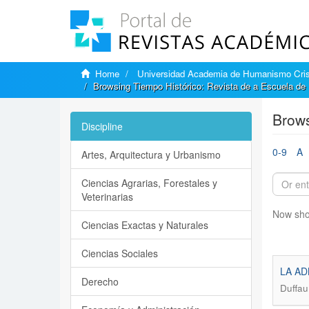
Home
Universidad Academia de Humanismo Cris
Browsing Tiempo Histórico: Revista de a Escuela de H
Brows
Discipline
0-9
A
Artes, Arquitectura y Urbanismo
Ciencias Agrarias, Forestales y
Veterinarias
Now sho
Ciencias Exactas y Naturales
Ciencias Sociales
LA AD
Derecho
Duffau