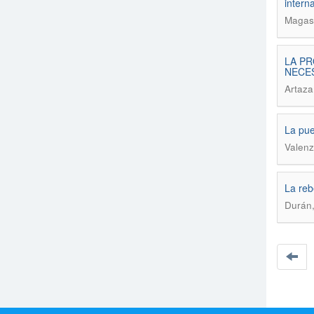
intern
Magasi
LA PR
NECES
Artaza
La pue
Valenz
La reb
Durán,