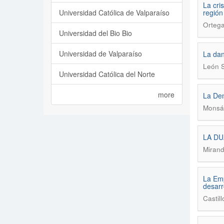
La cri
Universidad Católica de Valparaíso
regió
Ortega
Universidad del Bio Bio
Universidad de Valparaíso
La dan
León S
Universidad Católica del Norte
more
La Dem
Monsá
LA DU
Mirand
La Emp
desarr
Castil