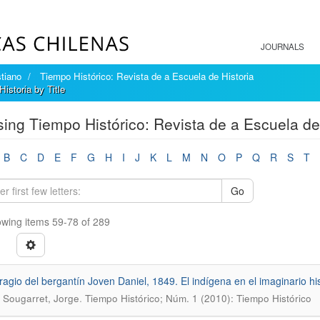
JOURNALS
tiano
Tiempo Histórico: Revista de a Escuela de Historia
istoria by Title
ing Tiempo Histórico: Revista de a Escuela de 
B
C
D
E
F
G
H
I
J
K
L
M
N
O
P
Q
R
S
T
Go
wing items 59-78 of 289
ragio del bergantín Joven Daniel, 1849. El indígena en el imaginario his
.
Sougarret, Jorge
Tiempo Histórico; Núm. 1 (2010): Tiempo Histórico