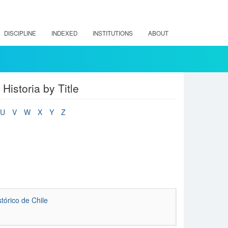
DISCIPLINE
INDEXED
INSTITUTIONS
ABOUT
Historia by Title
U
V
W
X
Y
Z
tórico de Chile