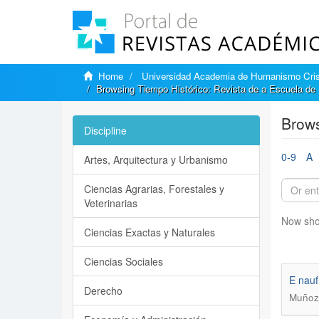
Home
Universidad Academia de Humanismo Cris
Browsing Tiempo Histórico: Revista de a Escuela de H
Brows
Discipline
0-9
A
Artes, Arquitectura y Urbanismo
Ciencias Agrarias, Forestales y
Veterinarias
Now sho
Ciencias Exactas y Naturales
Ciencias Sociales
E nauf
Derecho
Muñoz 