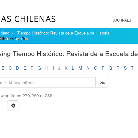
JOURNALS
tiano
Tiempo Histórico: Revista de a Escuela de Historia
istoria by Title
ing Tiempo Histórico: Revista de a Escuela de 
B
C
D
E
F
G
H
I
J
K
L
M
N
O
P
Q
R
S
T
Go
wing items 270-269 of 289