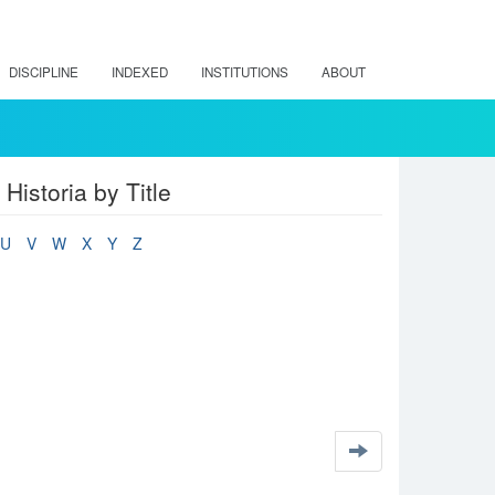
DISCIPLINE
INDEXED
INSTITUTIONS
ABOUT
Historia by Title
U
V
W
X
Y
Z