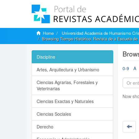
Home
Universidad Academia de Humanismo Cris
Browsing Tiempo Histórico: Revista de a Escuela de H
Brows
Discipline
0-9
A
Artes, Arquitectura y Urbanismo
Ciencias Agrarias, Forestales y
Veterinarias
Now sho
Ciencias Exactas y Naturales
Ciencias Sociales
Derecho