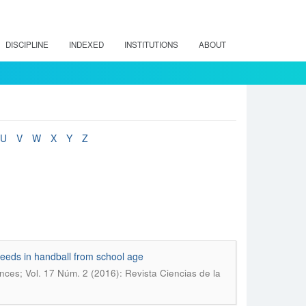
DISCIPLINE
INDEXED
INSTITUTIONS
ABOUT
U
V
W
X
Y
Z
peeds in handball from school age
ences; Vol. 17 Núm. 2 (2016): Revista Ciencias de la