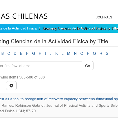
JOURNALS
s de la Actividad Física
Browsing Ciencias de la Actividad Física by Title
ing Ciencias de la Actividad Física by Title
B
C
D
E
F
G
H
I
J
K
L
M
N
O
P
Q
R
S
T
Go
wing items 585-586 of 586
est as a tool to recognition of recovery capacity betweensubmaximal s
.
r Ramos, Robinson Gabriel
Journal of Physical Activity and Sports Sci
dad Física UCM; 57-70