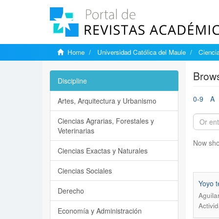
Home
Universidad Católica del Maule
Ciencia
Brows
Discipline
0-9
A
Artes, Arquitectura y Urbanismo
Ciencias Agrarias, Forestales y
Veterinarias
Now sho
Ciencias Exactas y Naturales
Ciencias Sociales
Yoyo t
Derecho
Aguila
Activi
Economía y Administración