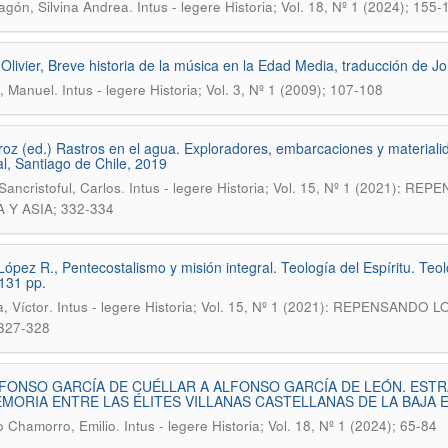
.
gón, Silvina Andrea
Intus - legere Historia; Vol. 18, Nº 1 (2024); 155-
, Olivier, Breve historia de la música en la Edad Media, traducción de J
.
, Manuel
Intus - legere Historia; Vol. 3, Nº 1 (2009); 107-108
roz (ed.) Rastros en el agua. Exploradores, embarcaciones y materialid
al, Santiago de Chile, 2019
.
Sancristoful, Carlos
Intus - legere Historia; Vol. 15, Nº 1 (2021
A Y ASIA; 332-334
López R., Pentecostalismo y misión integral. Teología del Espíritu. Teo
131 pp.
.
, Víctor
Intus - legere Historia; Vol. 15, Nº 1 (2021): REPENSA
327-328
FONSO GARCÍA DE CUÉLLAR A ALFONSO GARCÍA DE LEÓN. ESTR
MORIA ENTRE LAS ÉLITES VILLANAS CASTELLANAS DE LA BAJA 
.
 Chamorro, Emilio
Intus - legere Historia; Vol. 18, Nº 1 (2024); 65-84