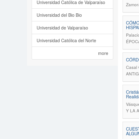
Universidad Católica de Valparaíso
Zamora
Universidad del Bio Bio
CÓMO 
HISPA
Universidad de Valparaíso
Palaci
Universidad Católica del Norte
ÉPOCA
more
CÓRDO
Casal 
ANTIG
Cristi
Realid
Vásqu
Y LA A
CUEST
ALGUN