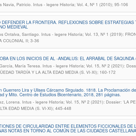
.
 Navia, Patricio
Intus - legere Historia; Vol. 4, Nº 1 (2010); 95-106
DEFENDER LA FRONTERA. REFLEXIONES SOBRE ESTRATEGIAS T
NO MEDIEVAL
.
os Ontalva, Santiago
Intus - legere Historia; Vol. 13, Nº 1 (2019
 COLONIAL II; 3-36
BA EN LOS INICIOS DE AL -ANDALUS: EL ARRABAL DE ŠAQUNDA (S. 
.
García, María Teresa
Intus - legere Historia; Vol. 15, Nº 2 (2021): 
ÜEDAD TARDÍA Y LA ALTA EDAD MEDIA (S. VI-XI); 160-172
án Guerrero Lira y Ulises Cárcamo Sirguiado. 1818. La Proclamación de
ad y Mito. Centro de Estudios Bicentenario, 2018, 281 páginas.
.
ez, Lorena
Intus - legere Historia; Vol. 15, Nº 2 (2021): Dossier:
LTA EDAD MEDIA (S. VI-XI); 445-448
IONES DE CIRCULARIDAD ENTRE ELEMENTOS FICCIONALES DE L
AS NOTAS EN TORNO AL COMÚN DE LAS CIUDADES CASTELLANAS