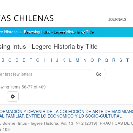
JOURNALS
re Historia
Browsing Intus - Legere Historia by Title
ing Intus - Legere Historia by Title
B
C
D
E
F
G
H
I
J
K
L
M
N
O
P
Q
R
S
T
Go
wing items 58-77 of 409
RMACIÓN Y DEVENIR DE LA COLECCIÓN DE ARTE DE MAXIMIANO 
AL FAMILIAR ENTRE LO ECONÓMICO Y LO SOCIO-CULTURAL
.
, Solène
Intus - legere Historia; Vol. 13, Nº 2 (2019): PRÁCTIC
5-103