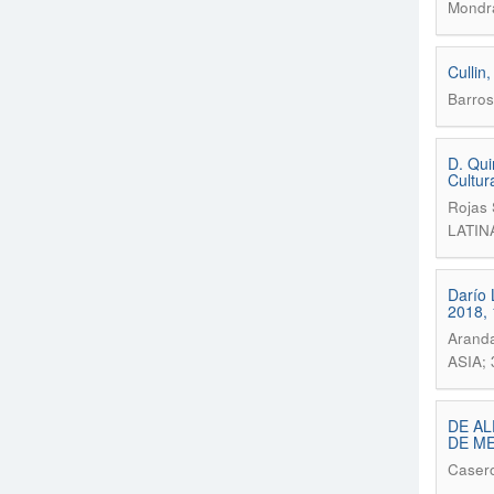
Mondra
Cullin
Barros
D. Qui
Cultur
Rojas 
LATIN
Darío 
2018, 
Aranda
ASIA; 
DE AL
DE ME
Casero