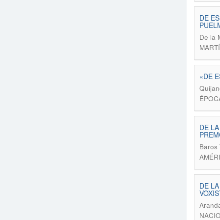
DE ES
PUEL
De la 
MARTÍ
«DE E
Quijan
ÉPOCA
DE LA
PREM
Baros 
AMÉRI
DE LA
VOXIS
Aranda
NACIO