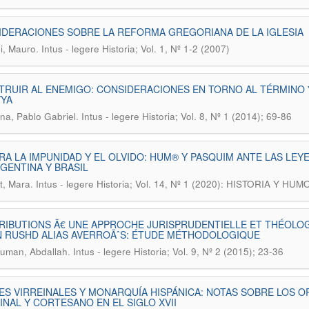
DERACIONES SOBRE LA REFORMA GREGORIANA DE LA IGLESIA
.
i, Mauro
Intus - legere Historia; Vol. 1, Nº 1-2 (2007)
RUIR AL ENEMIGO: CONSIDERACIONES EN TORNO AL TÉRMINO ”˜
YYA
.
na, Pablo Gabriel
Intus - legere Historia; Vol. 8, Nº 1 (2014); 69-86
A LA IMPUNIDAD Y EL OLVIDO: HUM® Y PASQUIM ANTE LAS LEYE
GENTINA Y BRASIL
.
t, Mara
Intus - legere Historia; Vol. 14, Nº 1 (2020): HISTORIA Y HUM
RIBUTIONS Ã€ UNE APPROCHE JURISPRUDENTIELLE ET THÉOLO
N RUSHD ALIAS AVERROÃˆS: ÉTUDE MÉTHODOLOGIQUE
.
uman, Abdallah
Intus - legere Historia; Vol. 9, Nº 2 (2015); 23-36
S VIRREINALES Y MONARQUÍA HISPÁNICA: NOTAS SOBRE LOS O
INAL Y CORTESANO EN EL SIGLO XVII