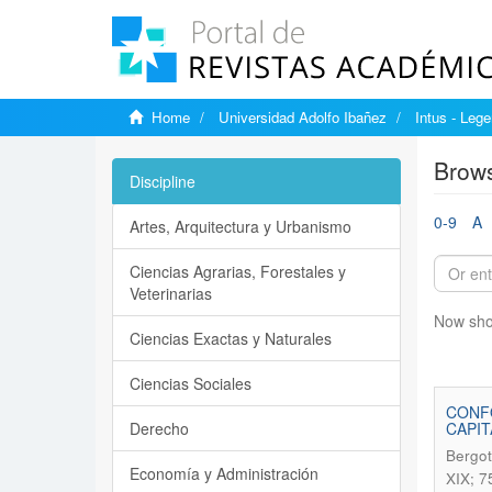
Home
Universidad Adolfo Ibañez
Intus - Lege
Brows
Discipline
0-9
A
Artes, Arquitectura y Urbanismo
Ciencias Agrarias, Forestales y
Veterinarias
Now sho
Ciencias Exactas y Naturales
Ciencias Sociales
CONFO
Derecho
CAPIT
Bergot
Economía y Administración
XIX; 7