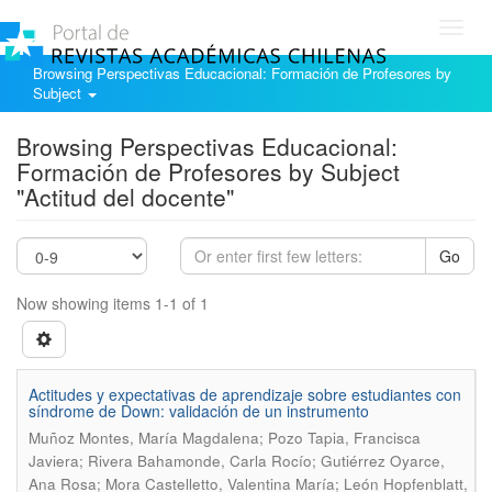
Toggl
navig
Browsing Perspectivas Educacional: Formación de Profesores by
Subject
Browsing Perspectivas Educacional:
Formación de Profesores by Subject
"Actitud del docente"
Go
Now showing items 1-1 of 1
Actitudes y expectativas de aprendizaje sobre estudiantes con
síndrome de Down: validación de un instrumento
Muñoz Montes, María Magdalena; Pozo Tapia, Francisca
Javiera; Rivera Bahamonde, Carla Rocío; Gutiérrez Oyarce,
Ana Rosa; Mora Castelletto, Valentina María; León Hopfenblatt,