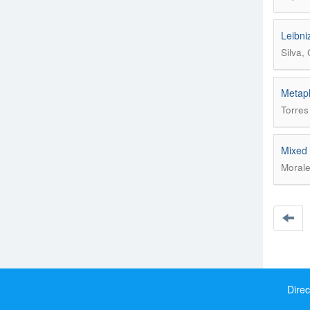
Leibni
Silva,
Metaph
Torres
Mixed 
Morale
Direc