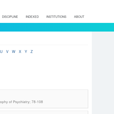
DISCIPLINE
INDEXED
INSTITUTIONS
ABOUT
U
V
W
X
Y
Z
sophy of Psychiatry; 78-108