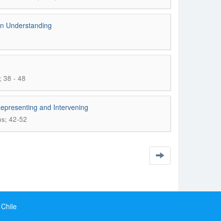
an Understanding
; 38 - 48
epresenting and Intervening
us; 42-52
 Chile