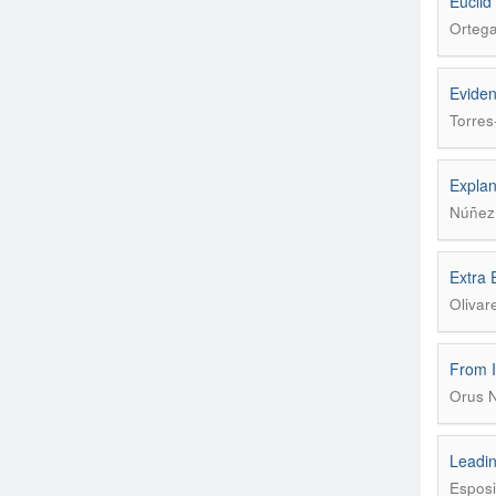
Euclid
Ortega
Eviden
Torres
Explan
Núñez 
Extra 
Olivar
From I
Orus N
Leadin
Esposi