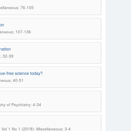
scellaneous; 76-105
on
llaneous; 107-136
nation
s; 32-39
alue-free science today?
aneous; 40-51
phy of Psychiatry; 4-34
; Vol 1 No 1 (2018): Miscellaneous; 3-4