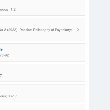
aneous; 1-2
 No 2 (2022): Dossier: Philosophy of Psychiatry; 110-
fe
 76-92
17
eous; 03-17