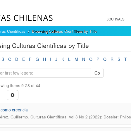
JOURNALS
ras Científicas
Browsing Culturas Científicas by Title
ing Culturas Científicas by Title
B
C
D
E
F
G
H
I
J
K
L
M
N
O
P
Q
R
S
T
Go
wing items 9-28 of 44
o como creencia
.
érez, Guillermo
Culturas Científicas; Vol 3 No 2 (2022): Dossier: Philo