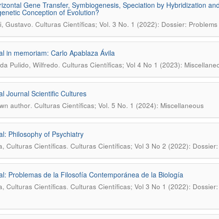
izontal Gene Transfer, Symbiogenesis, Speciation by Hybridization and In
enetic Conception of Evolution?
.
, Gustavo
Culturas Científicas; Vol. 3 No. 1 (2022): Dossier: Problem
ial in memoriam: Carlo Apablaza Ávila
.
a Pulido, Wilfredo
Culturas Científicas; Vol 4 No 1 (2023): Miscellane
al Journal Scientific Cultures
.
wn author
Culturas Científicas; Vol. 5 No. 1 (2024): Miscellaneous
ial: Philosophy of Psychiatry
.
a, Culturas Científicas
Culturas Científicas; Vol 3 No 2 (2022): Dossier:
ial: Problemas de la Filosofía Contemporánea de la Biología
.
a, Culturas Científicas
Culturas Científicas; Vol 3 No 1 (2022): Dossie