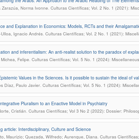
 among the Arabs: An Approach to the Arabic Reading of The Elements
.
 Zarazúa, Norma Ivonne
Culturas Científicas; Vol. 2 No. 1 (2021): Mi
ce and Explanation in Economics: Models, RCTs and their Amalgamati
.
-Ulloa, Ignacio Andrés
Culturas Científicas; Vol. 2 No. 1 (2021): Misce
ation and inferentialism: An anti-realist solution to the paradox of expla
.
Michea, Felipe
Culturas Científicas; Vol. 5 No. 1 (2024): Miscellaneou
Epistemic Values in the Sciences. Is it possible to sustain the ideal of v
.
es Díaz, Paulo Javier
Culturas Científicas; Vol. 5 No. 1 (2024): Miscell
ntegrative Pluralism to an Enactive Model in Psychiatry
.
orte, Cristián
Culturas Científicas; Vol 3 No 2 (2022): Dossier: Philoso
g article: Interdisciplinary, Culture and Science
.
to, Maurizio; Quezada, Wilfredo; Aurenque, Diana
Culturas Científicas