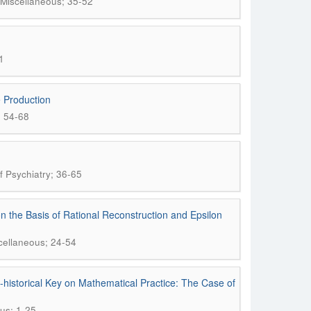
: Miscellaneous; 35-52
1
 Production
; 54-68
f Psychiatry; 36-65
n the Basis of Rational Reconstruction and Epsilon
scellaneous; 24-54
-historical Key on Mathematical Practice: The Case of
ous; 1-25