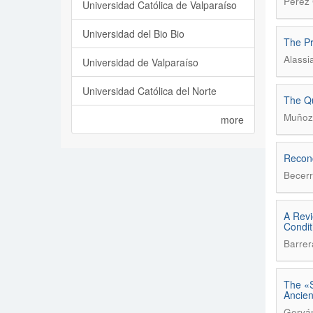
Pérez C
Universidad Católica de Valparaíso
Universidad del Bio Bio
The Pr
Alassia
Universidad de Valparaíso
Universidad Católica del Norte
The Qu
Muñoz 
more
Reconc
Becerr
A Revi
Condit
Barrer
The «S
Ancien
Gerván