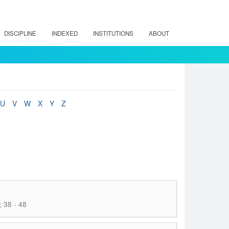
DISCIPLINE
INDEXED
INSTITUTIONS
ABOUT
U
V
W
X
Y
Z
; 38 - 48