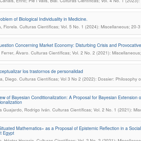
.
anals, Enric; Pié i Valls, Blai
Culturas Científicas; Vol. 4 No. 1 (2023)
oblem of Biological Individuality in Medicine.
.
, Fiorela
Culturas Científicas; Vol. 5 No. 1 (2024): Miscellaneous; 20-3
estion Concerning Market Economy: Disturbing Crisis and Provocative
.
Ferrer, Álvaro
Culturas Científicas; Vol. 2 No. 2 (2021): Miscellaneous
eptualizar los trastornos de personalidad
.
a, Diego
Culturas Científicas; Vol 3 No 2 (2022): Dossier: Philosophy o
ew of Bayesian Conditionalization: A Proposal for Bayesian Extension o
ionalization
.
a Guajardo, Rodrigo Iván
Culturas Científicas; Vol. 2 No. 1 (2021): Mi
ituated Mathematics» as a Proposal of Epistemic Reflection in a Social
t Egypt
.
, Héctor Horacio
Culturas Científicas; Vol. 2 No. 2 (2021): Miscellane