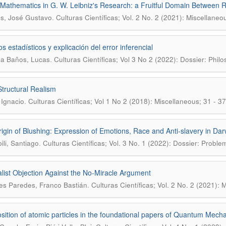
Mathematics in G. W. Leibniz's Research: a Fruitful Domain Between R
.
s, José Gustavo
Culturas Científicas; Vol. 2 No. 2 (2021): Miscellaneo
s estadísticos y explicación del error inferencial
.
a Baños, Lucas
Culturas Científicas; Vol 3 No 2 (2022): Dossier: Phil
Structural Realism
.
 Ignacio
Culturas Científicas; Vol 1 No 2 (2018): Miscellaneous; 31 - 37
igin of Blushing: Expression of Emotions, Race and Anti-slavery in Dar
.
ili, Santiago
Culturas Científicas; Vol. 3 No. 1 (2022): Dossier: Probl
alist Objection Against the No-Miracle Argument
.
s Paredes, Franco Bastián
Culturas Científicas; Vol. 2 No. 2 (2021):
sition of atomic particles in the foundational papers of Quantum Mech