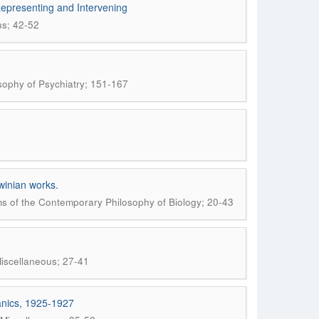
epresenting and Intervening
us; 42-52
osophy of Psychiatry; 151-167
winian works.
ems of the Contemporary Philosophy of Biology; 20-43
 Miscellaneous; 27-41
anics, 1925-1927