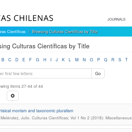
JOURNALS
ras Científicas
Browsing Culturas Científicas by Title
ing Culturas Científicas by Title
B
C
D
E
F
G
H
I
J
K
L
M
N
O
P
Q
R
S
T
Go
wing items 27-44 of 44
isical monism and taxonomic pluralism
.
 Meléndez, Julio
Culturas Científicas; Vol 1 No 2 (2018): Miscellaneous