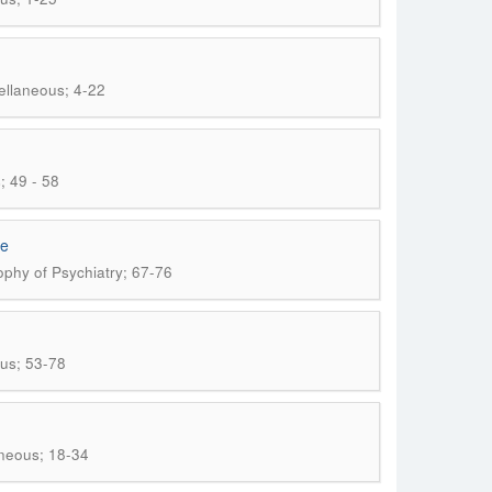
cellaneous; 4-22
; 49 - 58
re
sophy of Psychiatry; 67-76
ous; 53-78
aneous; 18-34