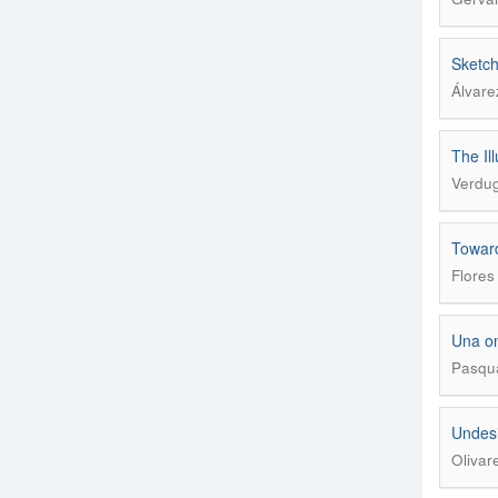
Sketch
Álvare
The Il
Verdug
Toward
Flores
Una on
Pasqua
Undesi
Olivar