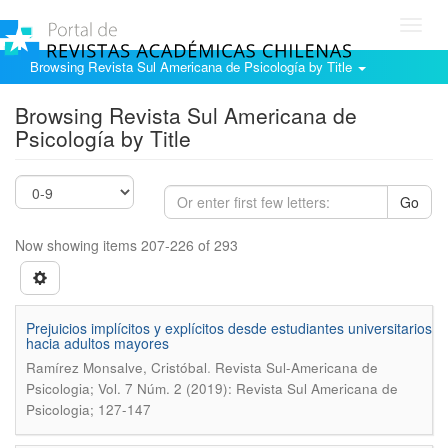
Toggl
navig
Browsing Revista Sul Americana de Psicología by Title
Browsing Revista Sul Americana de
Psicología by Title
Go
Now showing items 207-226 of 293
Prejuicios implí­citos y explí­citos desde estudiantes universitarios
hacia adultos mayores
.
Ramí­rez Monsalve, Cristóbal
Revista Sul-Americana de
Psicologia; Vol. 7 Núm. 2 (2019): Revista Sul Americana de
Psicologia; 127-147