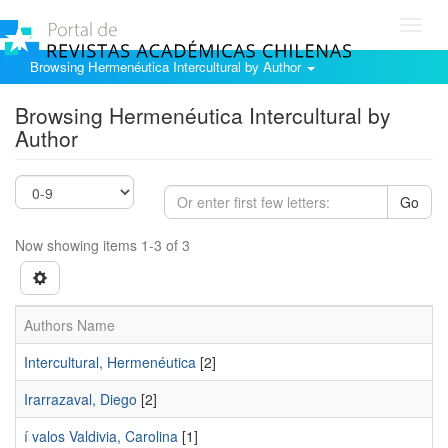
Toggl
navig
Browsing Hermenéutica Intercultural by Author
Browsing Hermenéutica Intercultural by
Author
Go
Now showing items 1-3 of 3
Authors Name
Intercultural, Hermenéutica
[2]
Irarrazaval, Diego
[2]
í valos Valdivia, Carolina
[1]