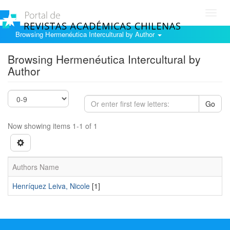
Toggl
navig
Browsing Hermenéutica Intercultural by Author
Browsing Hermenéutica Intercultural by
Author
Go
Now showing items 1-1 of 1
Authors Name
Henrí­quez Leiva, Nicole
[1]