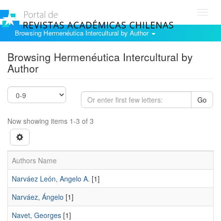
Toggl
navig
Browsing Hermenéutica Intercultural by Author
Browsing Hermenéutica Intercultural by
Author
Go
Now showing items 1-3 of 3
Authors Name
Narváez León, Angelo A.
[1]
Narváez, Ángelo
[1]
Navet, Georges
[1]