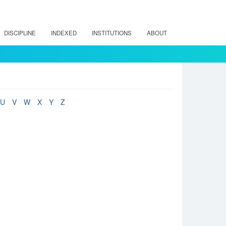
DISCIPLINE
INDEXED
INSTITUTIONS
ABOUT
U
V
W
X
Y
Z