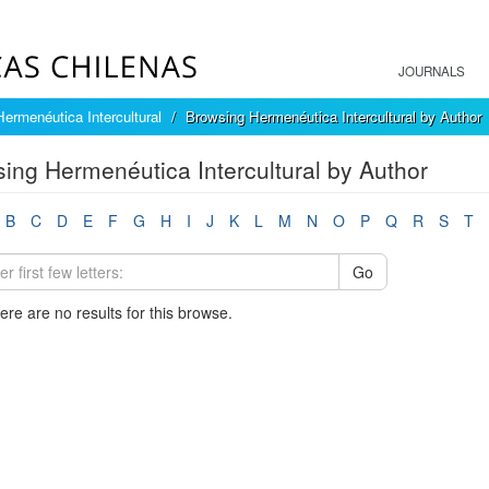
JOURNALS
Hermenéutica Intercultural
Browsing Hermenéutica Intercultural by Author
ing Hermenéutica Intercultural by Author
B
C
D
E
F
G
H
I
J
K
L
M
N
O
P
Q
R
S
T
Go
here are no results for this browse.