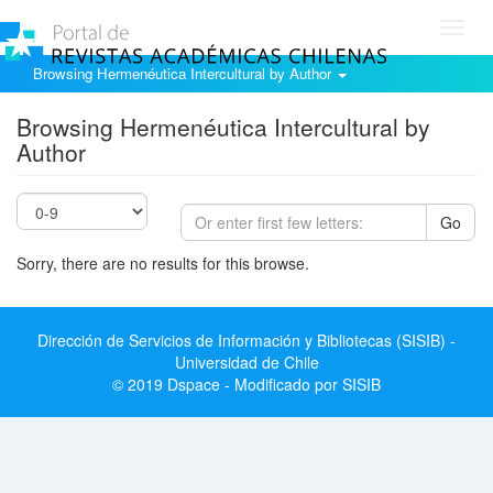
Toggl
navig
Browsing Hermenéutica Intercultural by Author
Browsing Hermenéutica Intercultural by
Author
Go
Sorry, there are no results for this browse.
Dirección de Servicios de Información y Bibliotecas (SISIB) -
Universidad de Chile
© 2019 Dspace - Modificado por SISIB