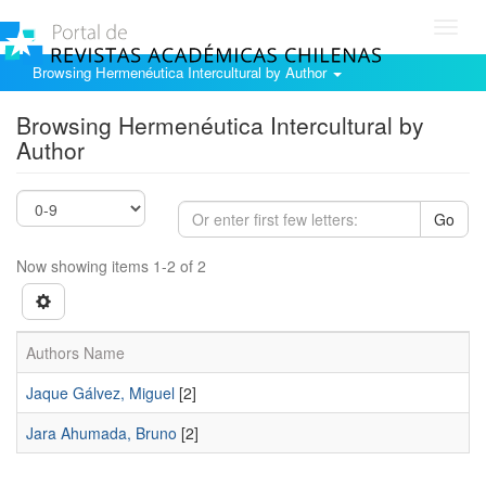
Toggl
navig
Browsing Hermenéutica Intercultural by Author
Browsing Hermenéutica Intercultural by
Author
Go
Now showing items 1-2 of 2
Authors Name
Jaque Gálvez, Miguel
[2]
Jara Ahumada, Bruno
[2]