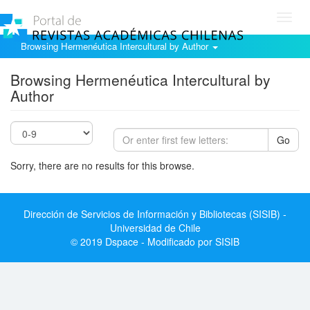
Toggl
navig
Browsing Hermenéutica Intercultural by Author
Browsing Hermenéutica Intercultural by
Author
Go
Sorry, there are no results for this browse.
Dirección de Servicios de Información y Bibliotecas (SISIB) -
Universidad de Chile
© 2019 Dspace - Modificado por SISIB