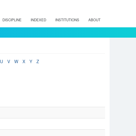
DISCIPLINE
INDEXED
INSTITUTIONS
ABOUT
U
V
W
X
Y
Z