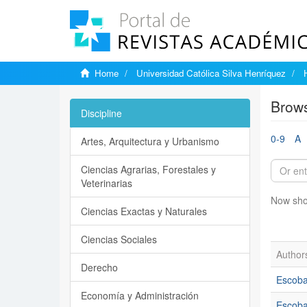
Home
Universidad Católica Silva Henríquez
Brows
Discipline
0-9
A
Artes, Arquitectura y Urbanismo
Ciencias Agrarias, Forestales y
Veterinarias
Now sho
Ciencias Exactas y Naturales
Ciencias Sociales
Author
Derecho
Escoba
Economía y Administración
Escoba