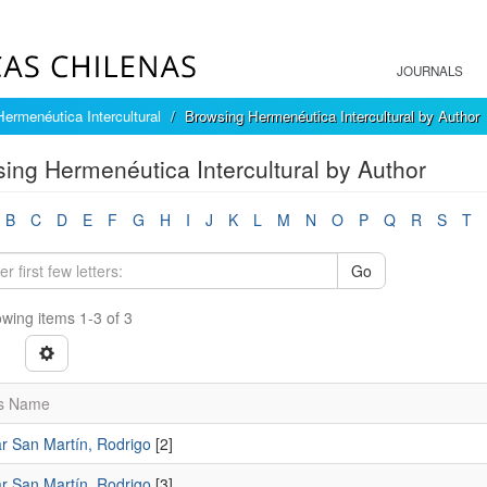
JOURNALS
Hermenéutica Intercultural
Browsing Hermenéutica Intercultural by Author
ing Hermenéutica Intercultural by Author
B
C
D
E
F
G
H
I
J
K
L
M
N
O
P
Q
R
S
T
Go
wing items 1-3 of 3
s Name
r San Martín, Rodrigo
[2]
r San Martí­n, Rodrigo
[3]