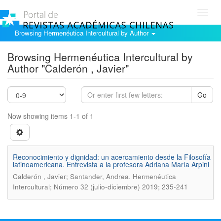
Toggl
navig
Browsing Hermenéutica Intercultural by Author
Browsing Hermenéutica Intercultural by
Author "Calderón , Javier"
Go
Now showing items 1-1 of 1
Reconocimiento y dignidad: un acercamiento desde la Filosofí­a
latinoamericana. Entrevista a la profesora Adriana Marí­a Arpini
.
Calderón , Javier; Santander, Andrea
Hermenéutica
Intercultural; Número 32 (julio-diciembre) 2019; 235-241