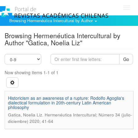
Toggl
navig
Browsing Hermenéutica Intercultural by Author
Browsing Hermenéutica Intercultural by
Author "Gatica, Noelia Liz"
Go
Now showing items 1-1 of 1
Historicism as an awareness of a rupture: Rodolfo Agoglia's
dialectical formulation in 20th-century Latin American
philosophy
.
Gatica, Noelia Liz
Hermenéutica Intercultural; Número 34 (julio-
diciembre) 2020; 41-64