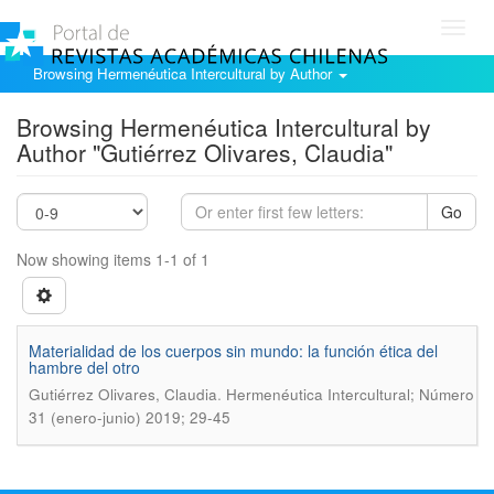
Toggl
navig
Browsing Hermenéutica Intercultural by Author
Browsing Hermenéutica Intercultural by
Author "Gutiérrez Olivares, Claudia"
Go
Now showing items 1-1 of 1
Materialidad de los cuerpos sin mundo: la función ética del
hambre del otro
.
Gutiérrez Olivares, Claudia
Hermenéutica Intercultural; Número
31 (enero-junio) 2019; 29-45