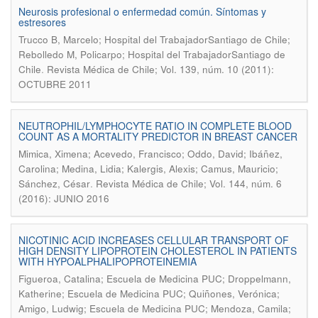
Neurosis profesional o enfermedad común. Síntomas y
estresores
Trucco B, Marcelo; Hospital del TrabajadorSantiago de Chile;
Rebolledo M, Policarpo; Hospital del TrabajadorSantiago de
.
Chile
Revista Médica de Chile; Vol. 139, núm. 10 (2011):
OCTUBRE 2011
NEUTROPHIL/LYMPHOCYTE RATIO IN COMPLETE BLOOD
COUNT AS A MORTALITY PREDICTOR IN BREAST CANCER
Mimica, Ximena; Acevedo, Francisco; Oddo, David; Ibáñez,
Carolina; Medina, Lidia; Kalergis, Alexis; Camus, Mauricio;
.
Sánchez, César
Revista Médica de Chile; Vol. 144, núm. 6
(2016): JUNIO 2016
NICOTINIC ACID INCREASES CELLULAR TRANSPORT OF
HIGH DENSITY LIPOPROTEIN CHOLESTEROL IN PATIENTS
WITH HYPOALPHALIPOPROTEINEMIA
Figueroa, Catalina; Escuela de Medicina PUC; Droppelmann,
Katherine; Escuela de Medicina PUC; Quiñones, Verónica;
Amigo, Ludwig; Escuela de Medicina PUC; Mendoza, Camila;