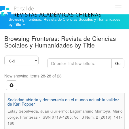
Toggl
navig
Browsing Fronteras: Revista de Ciencias Sociales y Humanidades
by Title
Browsing Fronteras: Revista de Ciencias
Sociales y Humanidades by Title
Go
Now showing items 28-28 of 28
Sociedad abierta y democracia en el mundo actual: la validez
de Karl Popper
Estay Sepulveda, Juan Guillermo; Lagomarsino Montoya, Mario
.
Jorge
Fronteras - ISSN 0719-4285; Vol. 3 Núm. 2 (2016); 141-
160