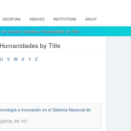
DISCIPLINE
INDEXED
INSTITUTIONS
ABOUT
 de Ciencias Sociales y Humanidades by Title
 Humanidades by Title
U
V
W
X
Y
Z
 tecnología e innovación en el Sistema Nacional de
 (2016); 85-107