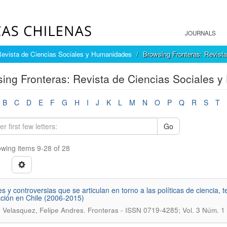
JOURNALS
Revista de Ciencias Sociales y Humanidades
Browsing Fronteras: Revista
ing Fronteras: Revista de Ciencias Sociales y
B
C
D
E
F
G
H
I
J
K
L
M
N
O
P
Q
R
S
T
Go
wing items 9-28 of 28
s y controversias que se articulan en torno a las políticas de ciencia,
ción en Chile (2006-2015)
.
 Velasquez, Felipe Andres
Fronteras - ISSN 0719-4285; Vol. 3 Núm. 1