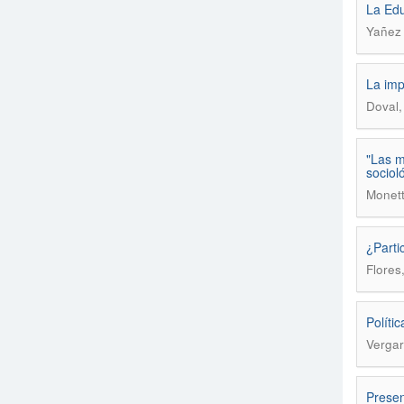
La Educ
Yañez 
La imp
Doval,
"Las m
sociol
Monett
¿Parti
Flores
Políti
Vergar
Presen