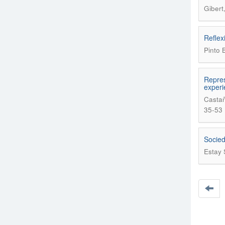
Gibert
Reflex
Pinto 
Repres
experi
Castañ
35-53
Socied
Estay 