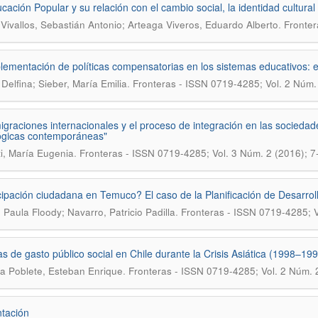
ación Popular y su relación con el cambio social, la identidad cultural y 
.
Vivallos, Sebastián Antonio; Arteaga Viveros, Eduardo Alberto
Fronter
lementación de políticas compensatorias en los sistemas educativos: e
.
 Delfina; Sieber, María Emilia
Fronteras - ISSN 0719-4285; Vol. 2 Núm.
igraciones internacionales y el proceso de integración en las socieda
ógicas contemporáneas"
.
i, María Eugenia
Fronteras - ISSN 0719-4285; Vol. 3 Núm. 2 (2016); 7
cipación ciudadana en Temuco? El caso de la Planificación de Desarr
.
, Paula Floody; Navarro, Patricio Padilla
Fronteras - ISSN 0719-4285; V
cas de gasto público social en Chile durante la Crisis Asiática (1998–19
.
a Poblete, Esteban Enrique
Fronteras - ISSN 0719-4285; Vol. 2 Núm. 
tación