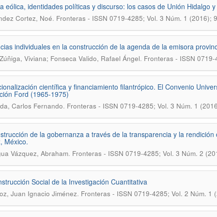
a eólica, identidades políticas y discurso: los casos de Unión Hidalgo
.
ndez Cortez, Noé
Fronteras - ISSN 0719-4285; Vol. 3 Núm. 1 (2016); 
ncias individuales en la construcción de la agenda de la emisora prov
.
Zúñiga, Viviana; Fonseca Valido, Rafael Ángel
Fronteras - ISSN 0719-
ucionalización científica y financiamiento filantrópico. El Convenio Unive
ión Ford (1965-1975)
.
da, Carlos Fernando
Fronteras - ISSN 0719-4285; Vol. 3 Núm. 1 (201
strucción de la gobernanza a través de la transparencia y la rendición
, México.
.
gua Vázquez, Abraham
Fronteras - ISSN 0719-4285; Vol. 3 Núm. 2 (20
strucción Social de la Investigación Cuantitativa
.
oz, Juan Ignacio Jiménez
Fronteras - ISSN 0719-4285; Vol. 2 Núm. 1 