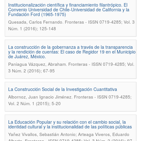
Institucionalización científica y financiamiento filantrópico. El
Convenio Universidad de Chile-Universidad de California y la
Fundación Ford (1965-1975)
.
Quesada, Carlos Fernando
Fronteras - ISSN 0719-4285; Vol. 3
Núm. 1 (2016); 125-148
La construcción de la gobernanza a través de la transparencia
y la rendición de cuentas: El caso de Regidor 19 en el Municipio
de Juárez, México.
.
Paniagua Vázquez, Abraham
Fronteras - ISSN 0719-4285; Vol.
3 Núm. 2 (2016); 67-95
La Construcción Social de la Investigación Cuantitativa
.
Albornoz, Juan Ignacio Jiménez
Fronteras - ISSN 0719-4285;
Vol. 2 Núm. 1 (2015); 5-20
La Educación Popular y su relación con el cambio social, la
identidad cultural y la institucionalidad de las políticas públicas
Yañez Vivallos, Sebastián Antonio; Arteaga Viveros, Eduardo
.
Alberto
Fronteras - ISSN 0719-4285; Vol. 3 Núm. 2 (2016); 97-