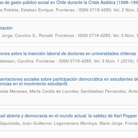
cas de gasto público social en Chile durante la Crisis Asiática (1998–19
.
a Poblete, Esteban Enrique
Fronteras - ISSN 0719-4285; Vol. 2 Núm. 
tación
.
, Jorge; Cancino S., Ronald
Fronteras - ISSN 0719-4285; Vol. 3 Núm. 
iones sobre la inserción laboral de doctores en universidades chilenas
.
Baleisan, Carolina
Fronteras - ISSN 0719-4285; Vol. 3 Núm. 1 (2016);
entaciones sociales sobre participación democrática en estudiantes de 
encias en el movimiento estudiantil.
eda Meneses, Marta Cecilia de Lourdes; Santisteban Fernandez, Anto
ad abierta y democracia en el mundo actual: la validez de Karl Popper
.
Sepulveda, Juan Guillermo; Lagomarsino Montoya, Mario Jorge
Fronte