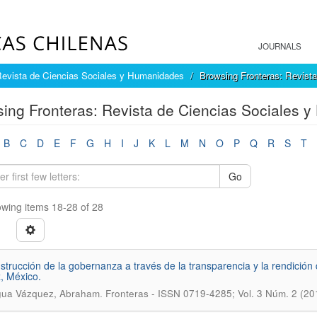
JOURNALS
Revista de Ciencias Sociales y Humanidades
Browsing Fronteras: Revista
ing Fronteras: Revista de Ciencias Sociales y
B
C
D
E
F
G
H
I
J
K
L
M
N
O
P
Q
R
S
T
Go
wing items 18-28 of 28
strucción de la gobernanza a través de la transparencia y la rendición
, México.
.
gua Vázquez, Abraham
Fronteras - ISSN 0719-4285; Vol. 3 Núm. 2 (20