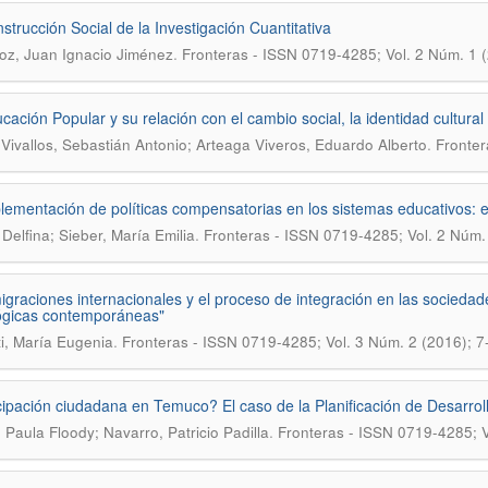
strucción Social de la Investigación Cuantitativa
.
oz, Juan Ignacio Jiménez
Fronteras - ISSN 0719-4285; Vol. 2 Núm. 1 
ación Popular y su relación con el cambio social, la identidad cultural y 
.
Vivallos, Sebastián Antonio; Arteaga Viveros, Eduardo Alberto
Fronter
lementación de políticas compensatorias en los sistemas educativos: e
.
 Delfina; Sieber, María Emilia
Fronteras - ISSN 0719-4285; Vol. 2 Núm.
igraciones internacionales y el proceso de integración en las socieda
ógicas contemporáneas"
.
i, María Eugenia
Fronteras - ISSN 0719-4285; Vol. 3 Núm. 2 (2016); 7
cipación ciudadana en Temuco? El caso de la Planificación de Desarr
.
, Paula Floody; Navarro, Patricio Padilla
Fronteras - ISSN 0719-4285; V