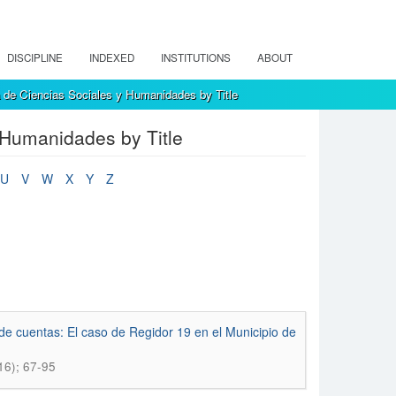
DISCIPLINE
INDEXED
INSTITUTIONS
ABOUT
 de Ciencias Sociales y Humanidades by Title
 Humanidades by Title
U
V
W
X
Y
Z
 de cuentas: El caso de Regidor 19 en el Municipio de
16); 67-95