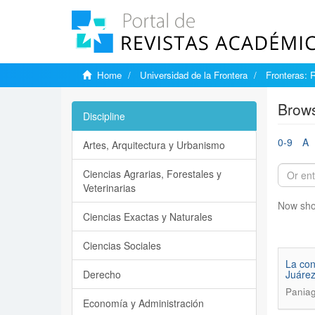
Home
Universidad de la Frontera
Fronteras: 
Brows
Discipline
0-9
A
Artes, Arquitectura y Urbanismo
Ciencias Agrarias, Forestales y
Veterinarias
Now sho
Ciencias Exactas y Naturales
Ciencias Sociales
La con
Derecho
Juárez
Pania
Economía y Administración