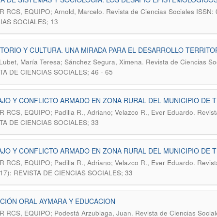
.
R RCS, EQUIPO; Arnold, Marcelo
Revista de Ciencias Sociales ISSN:
IAS SOCIALES; 13
TORIO Y CULTURA. UNA MIRADA PARA EL DESARROLLO TERRITO
.
Lubet, María Teresa; Sánchez Segura, Ximena
Revista de Ciencias So
TA DE CIENCIAS SOCIALES; 46 - 65
JO Y CONFLICTO ARMADO EN ZONA RURAL DEL MUNICIPIO DE T
.
 RCS, EQUIPO; Padilla R., Adriano; Velazco R., Ever Eduardo
Revist
TA DE CIENCIAS SOCIALES; 33
JO Y CONFLICTO ARMADO EN ZONA RURAL DEL MUNICIPIO DE T
.
 RCS, EQUIPO; Padilla R., Adriano; Velazco R., Ever Eduardo
Revist
017): REVISTA DE CIENCIAS SOCIALES; 33
CIÓN ORAL AYMARA Y EDUCACION
.
R RCS, EQUIPO; Podestá Arzubiaga, Juan
Revista de Ciencias Socia