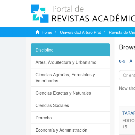
Home
Universidad Arturo Prat
Revista de Cie
Brows
Discipline
0-9
A
Artes, Arquitectura y Urbanismo
Ciencias Agrarias, Forestales y
Veterinarias
Now sho
Ciencias Exactas y Naturales
Ciencias Sociales
TARAP
Derecho
EDITO
15
Economía y Administración