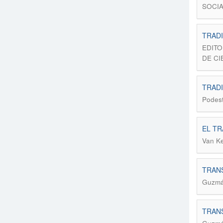
SOCIA
TRADI
EDITO
DE CI
TRAD
Podest
EL TR
Van Ke
TRANS
Guzmán
TRANS