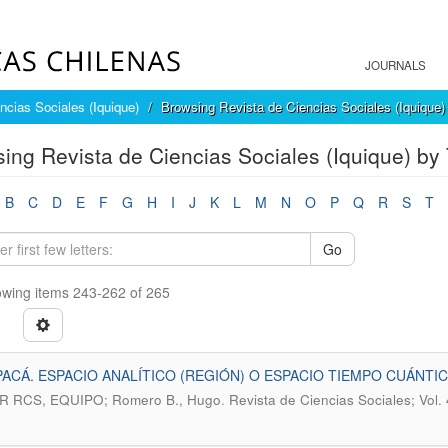
JOURNALS
ncias Sociales (Iquique)
Browsing Revista de Ciencias Sociales (Iquique) 
ing Revista de Ciencias Sociales (Iquique) by T
B
C
D
E
F
G
H
I
J
K
L
M
N
O
P
Q
R
S
T
Go
wing items 243-262 of 265
ACÁ. ESPACIO ANALÍTICO (REGIÓN) O ESPACIO TIEMPO CUÁNTI
.
R RCS, EQUIPO; Romero B., Hugo
Revista de Ciencias Sociales; Vo