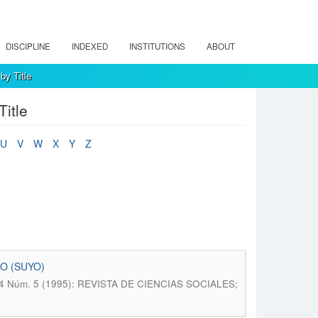
DISCIPLINE
INDEXED
INSTITUTIONS
ABOUT
by Title
itle
U
V
W
X
Y
Z
CO (SUYO)
l. 4 Núm. 5 (1995): REVISTA DE CIENCIAS SOCIALES;