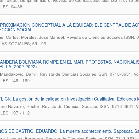
.
 Toledo, Benjamín Isidro
Revista de Ciencias Sociales ISSN: 0718-
LES; 64-88
PROXIMACIÓN CONCEPTUAL A LA EQUIDAD: EJE CENTRAL DE AC
ECCIÓN SOCIAL
.
, Carlos; Morales, José Manuel
Revista de Ciencias Sociales ISSN:
IAS SOCIALES; 69 - 96
ANDERA BOLIVIANA ROMPE EN EL MAR. PROTESTAS, NACIONALIS
ILLA (2002-2022)
.
Mandakovic, Damir
Revista de Ciencias Sociales ISSN: 0718-3631; V
LES; 146 - 169
ICK. La gestión de la calidad en Investigación Cualitativa. Ediciones 
.
ano Navarro, Héctor
Revista de Ciencias Sociales ISSN: 0718-3631; 
LES; 107 - 112
ROS DE CASTRO, EDUARDO, La muerte acontecimiento. Saposcat, San
.
ro Jimenez, Bernardo
Revista de Ciencias Sociales ISSN: 0718-3631