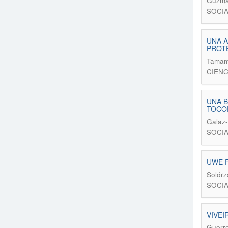
Guzmán
SOCIA
UNA A
PROT
Tamame
CIENC
UNA B
TOCOP
Galaz-
SOCIA
UWE FL
Solórz
SOCIA
VIVEI
Guerre