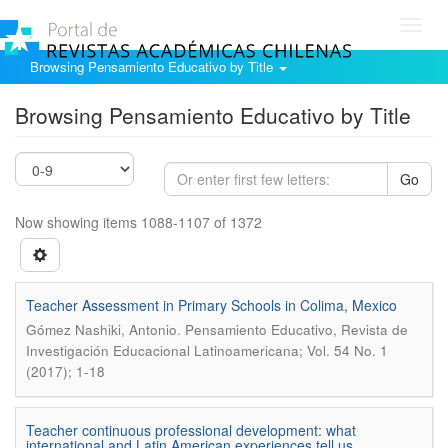
Toggl
navig
Browsing Pensamiento Educativo by Title
Browsing Pensamiento Educativo by Title
Go
Now showing items 1088-1107 of 1372
Teacher Assessment in Primary Schools in Colima, Mexico
.
Gómez Nashiki, Antonio
Pensamiento Educativo, Revista de
Investigación Educacional Latinoamericana; Vol. 54 No. 1
(2017); 1-18
Teacher continuous professional development: what
international and Latin American experiences tell us