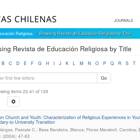
JOURNALS
ucación Religiosa
Browsing Revista de Educación Religiosa by Title
ing Revista de Educación Religiosa by Title
B
C
D
E
F
G
H
I
J
K
L
M
N
O
P
Q
R
S
T
Go
wing items 22-41 of 129
n Church and Youth: Characterization of Religious Experiences in Youth
ary-to-University Transition
Vargas, Pascale C.; Besa Bandeira, Blanca; Flores Marabolí, Carolina; 
1 (2024); 47-63