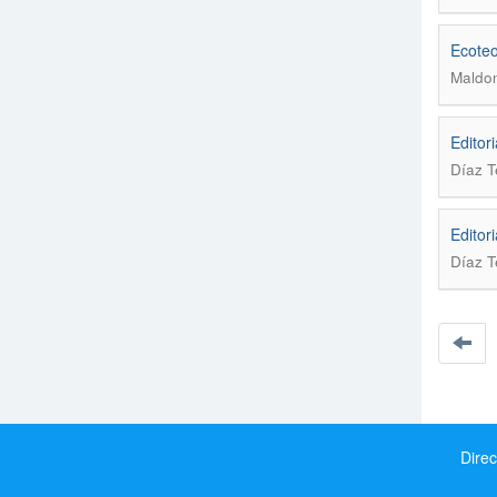
Ecoteo
Maldon
Editori
Díaz T
Editori
Díaz T
Direc