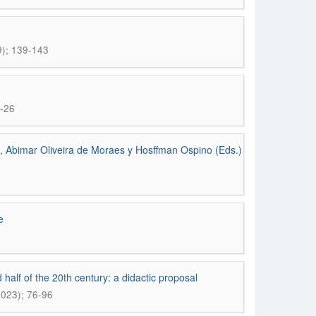
9); 139-143
9-26
o, Abimar Oliveira de Moraes y Hosffman Ospino (Eds.)
e
half of the 20th century: a didactic proposal
2023); 76-96