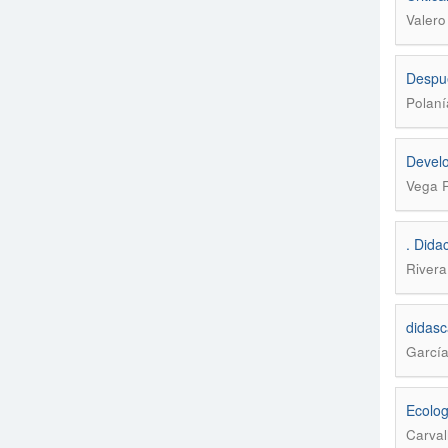
Valero 
Despué
Polaní
Develo
Vega R
. Dida
Rivera
didasc
Garcí
Ecolog
Carval