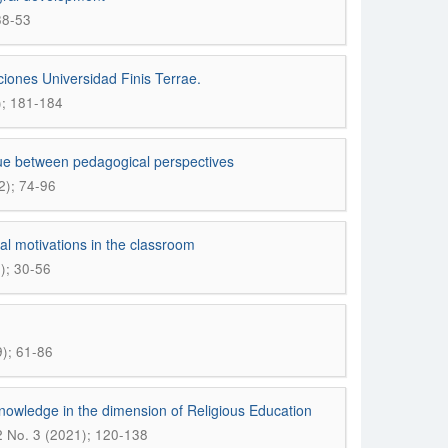
38-53
iones Universidad Finis Terrae.
); 181-184
gue between pedagogical perspectives
2); 74-96
cal motivations in the classroom
); 30-56
9); 61-86
r knowledge in the dimension of Religious Education
2 No. 3 (2021); 120-138