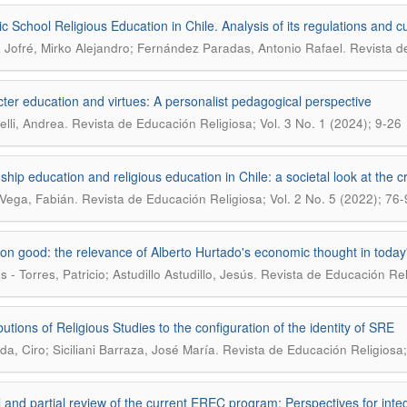
ic School Religious Education in Chile. Analysis of its regulations and 
.
Jofré, Mirko Alejandro; Fernández Paradas, Antonio Rafael
Revista d
ter education and virtues: A personalist pedagogical perspective
.
elli, Andrea
Revista de Educación Religiosa; Vol. 3 No. 1 (2024); 9-26
ship education and religious education in Chile: a societal look at the cri
.
Vega, Fabián
Revista de Educación Religiosa; Vol. 2 No. 5 (2022); 76-
 good: the relevance of Alberto Hurtado's economic thought in today'
.
 - Torres, Patricio; Astudillo Astudillo, Jesús
Revista de Educación Reli
butions of Religious Studies to the configuration of the identity of SRE
.
a, Ciro; Siciliani Barraza, José María
Revista de Educación Religiosa;
al and partial review of the current EREC program: Perspectives for int