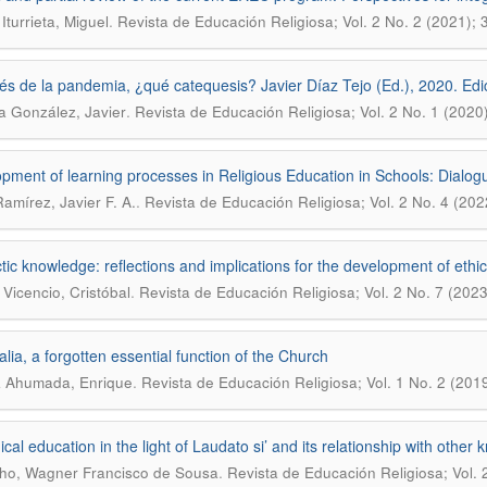
.
Iturrieta, Miguel
Revista de Educación Religiosa; Vol. 2 No. 2 (2021); 
s de la pandemia, ¿qué catequesis? Javier Díaz Tejo (Ed.), 2020. Edic
.
a González, Javier
Revista de Educación Religiosa; Vol. 2 No. 1 (2020
pment of learning processes in Religious Education in Schools: Dialo
.
amírez, Javier F. A.
Revista de Educación Religiosa; Vol. 2 No. 4 (202
ctic knowledge: reflections and implications for the development of ethi
.
 Vicencio, Cristóbal
Revista de Educación Religiosa; Vol. 2 No. 7 (2023
alia, a forgotten essential function of the Church
.
a Ahumada, Enrique
Revista de Educación Religiosa; Vol. 1 No. 2 (201
ical education in the light of Laudato si’ and its relationship with othe
.
ho, Wagner Francisco de Sousa
Revista de Educación Religiosa; Vol. 