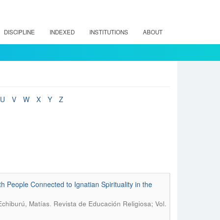
DISCIPLINE
INDEXED
INSTITUTIONS
ABOUT
U
V
W
X
Y
Z
 People Connected to Ignatian Spirituality in the
.
Echiburú, Matías
Revista de Educación Religiosa; Vol.