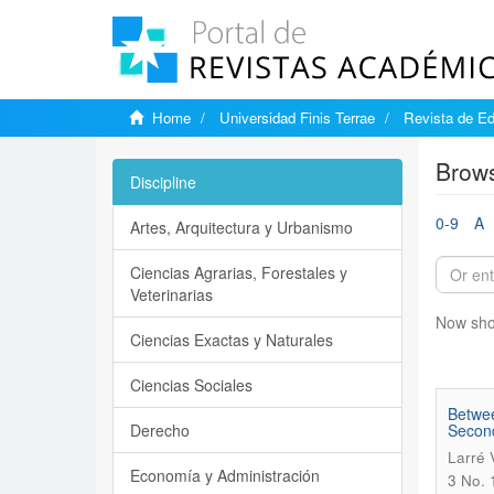
Home
Universidad Finis Terrae
Revista de Ed
Brows
Discipline
0-9
A
Artes, Arquitectura y Urbanismo
Ciencias Agrarias, Forestales y
Veterinarias
Now sho
Ciencias Exactas y Naturales
Ciencias Sociales
Betwee
Derecho
Second
Larré 
Economía y Administración
3 No. 