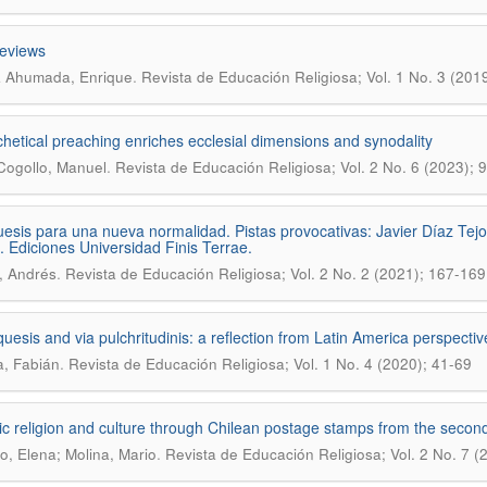
eviews
.
a Ahumada, Enrique
Revista de Educación Religiosa; Vol. 1 No. 3 (201
chetical preaching enriches ecclesial dimensions and synodality
.
Cogollo, Manuel
Revista de Educación Religiosa; Vol. 2 No. 6 (2023); 
esis para una nueva normalidad. Pistas provocativas: Javier Díaz Tej
. Ediciones Universidad Finis Terrae.
.
, Andrés
Revista de Educación Religiosa; Vol. 2 No. 2 (2021); 167-169
uesis and via pulchritudinis: a reflection from Latin America perspectiv
.
a, Fabián
Revista de Educación Religiosa; Vol. 1 No. 4 (2020); 41-69
ic religion and culture through Chilean postage stamps from the second 
.
, Elena; Molina, Mario
Revista de Educación Religiosa; Vol. 2 No. 7 (