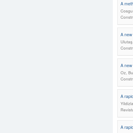
A meth
Cosgun
Constr
A new 
Ulutaş
Constr
A new 
Oz, Bu
Constr
A rapi
Yildiz
Revist
A rapi