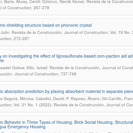
.
lar, Baris; Akcay, Cemil; Öztorun, Namik Kemal
Revista de la Construcció
l of Construction; 267-278
mic-shielding structure based on phononic crystal
.
Julin
Revista de la Construcción. Journal of Construction; Vol. 19 No. 
uction; 272-287
y on investigating the effect of lignosulfonate-based com-paction aid a
te
.
aadet Gokce; Kilic, Ismail
Revista de la Construcción. Journal of Constr
ucción. Journal of Construction; 737-748
ic absorption prediction by placing absorbent material in separate piece
s-Segura, Mónica; Caballol, David; P. Raposo, Álvaro; Gil-Carrillo, Fran
uction; Vol. 21 No. 1 (2022): Revista de la Construcción. Journal of Co
ic Behavior in Three Types of Housing: Brick Social Housing, Structur
gua Emergency Housing