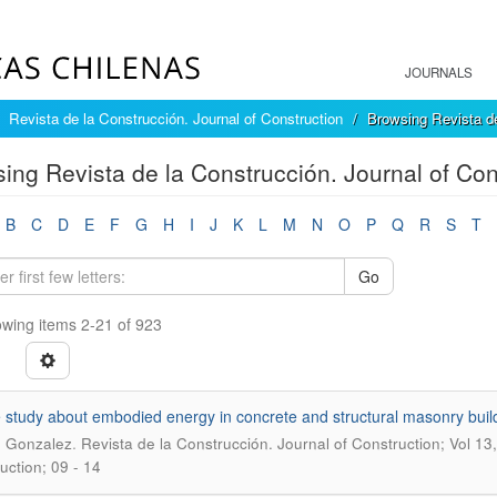
JOURNALS
Revista de la Construcción. Journal of Construction
Browsing Revista de
ing Revista de la Construcción. Journal of Cons
B
C
D
E
F
G
H
I
J
K
L
M
N
O
P
Q
R
S
T
Go
wing items 2-21 of 923
 study about embodied energy in concrete and structural masonry buil
.
, Gonzalez
Revista de la Construcción. Journal of Construction; Vol 13
uction; 09 - 14