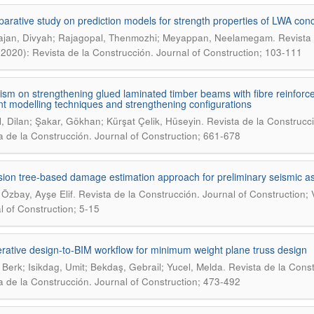
arative study on prediction models for strength properties of LWA concr
.
jan, Divyah; Rajagopal, Thenmozhi; Meyappan, Neelamegam
Revista 
(2020): Revista de la Construcción. Journal of Construction; 103-111
icism on strengthening glued laminated timber beams with fibre reinf
ent modelling techniques and strengthening configurations
.
, Dilan; Şakar, Gökhan; Kürşat Çelik, Hüseyin
Revista de la Construcci
a de la Construcción. Journal of Construction; 661-678
sion tree-based damage estimation approach for preliminary seismic as
.
Özbay, Ayşe Elif
Revista de la Construcción. Journal of Construction; 
l of Construction; 5-15
rative design-to-BIM workflow for minimum weight plane truss design
.
, Berk; Isikdag, Umit; Bekdaş, Gebrail; Yucel, Melda
Revista de la Const
a de la Construcción. Journal of Construction; 473-492