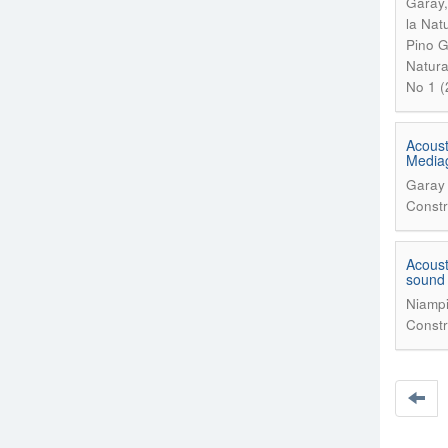
Garay,
la Nat
Pino G
Natura
No 1 (
Acoust
Media
Garay 
Constr
Acoust
sound 
Niampi
Constr