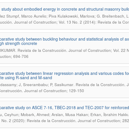
 study about embodied energy in concrete and structural masonry buil
ez Stumpf, Marco Aurelio; Piva Kulakowski, Marlova; G. Breitenbach, Lu
ucción. Journal of Construction; Vol. 13 No. 2 (2014): Revista de la Co
arative study between buckling behaviour and statistical analysis of 
igh strength concrete
.
SIKUMAR
Revista de la Construcción. Journal of Construction; Vol. 22 
uction; 694-706
arative study between linear regression analysis and various codes for
te using R-sand and M-sand
.
dassamy; J, Sreerambabu; P, Sasikumar
Revista de la Construcción. J
Construcción. Journal of Construction; 129-150
arative study on ASCE 7-16, TBEC-2018 and TEC-2007 for reinforced 
u, Ceyhun; Mobark, Ahmed; Arslan, Musa Hakan; Erkan, İbrahim Hakkı
9 No. 2 (2020): Revista de la Construcción. Journal of Construction; 28