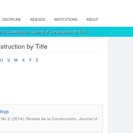
DISCIPLINE
INDEXED
INSTITUTIONS
ABOUT
 la Construcción. Journal of Construction by Title
truction by Title
U
V
W
X
Y
Z
dings
, No 2 (2014): Revista de la Construcción. Journal of