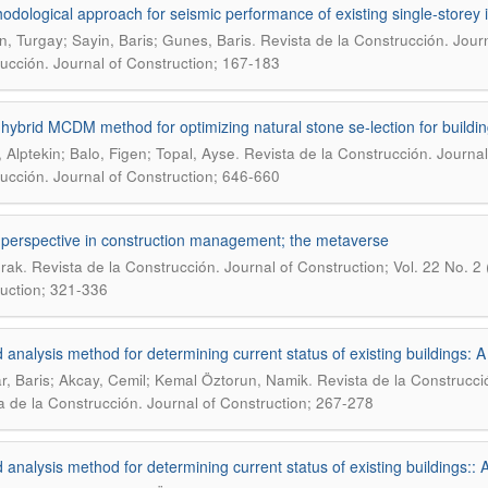
odological approach for seismic performance of existing single-storey in
.
, Turgay; Sayin, Baris; Gunes, Baris
Revista de la Construcción. Journ
ucción. Journal of Construction; 167-183
hybrid MCDM method for optimizing natural stone se-lection for buildi
.
, Alptekin; Balo, Figen; Topal, Ayse
Revista de la Construcción. Journal
ucción. Journal of Construction; 646-660
perspective in construction management; the metaverse
.
rak
Revista de la Construcción. Journal of Construction; Vol. 22 No. 2 
uction; 321-336
d analysis method for determining current status of existing buildings:
.
lar, Baris; Akcay, Cemil; Kemal Öztorun, Namik
Revista de la Construcció
a de la Construcción. Journal of Construction; 267-278
d analysis method for determining current status of existing buildings: