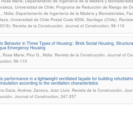
 Rose Marie; Departamento de Ingeniería de la Madera y Biomateriales
uraleza, Universidad de Chile; Programa de Reducción de Riesgo de De
., Nidia; Departamento de Ingeniería de la Madera y Biomateriales, Fa
.
leza, Universidad de Chile Postal Code 9206, Santiago (Chile)
Revista
2019): Revista de la Construcción. Journal of Construction; 96-110
ic Behavior in Three Types of Housing:: Brick Social Housing, Structu
gua Emergency Housing
.
, Rose Marie; Pino G., Nidia
Revista de la Construcción. Journal of Con
uction; 96-110
ic performance in a lightweight ventilated façade for building refurbishm
insulation according to the ventilation characteristics
.
ra Daza, Andrea; Zamora, Joan Lluís
Revista de la Construcción. Jour
ucción. Journal of Construction; 247-257