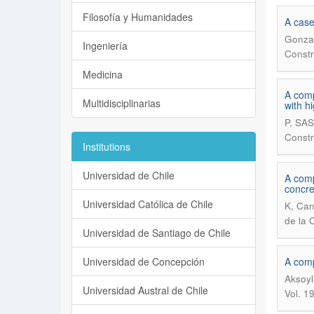
Filosofía y Humanidades
A case
Gonzal
Ingeniería
Constr
Medicina
A comp
Multidisciplinarias
with h
P, SA
Constr
Institutions
Universidad de Chile
A comp
concre
Universidad Católica de Chile
K, Can
de la 
Universidad de Santiago de Chile
Universidad de Concepción
A comp
Aksoyl
Universidad Austral de Chile
Vol. 1