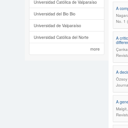
Universidad Católica de Valparaíso
A comp
Universidad del Bio Bio
Nagara
No. 1 
Universidad de Valparaíso
Universidad Católica del Norte
A crit
differ
more
Çankal
Revist
A deci
Özsoy 
Journa
A gene
Malgit
Revist