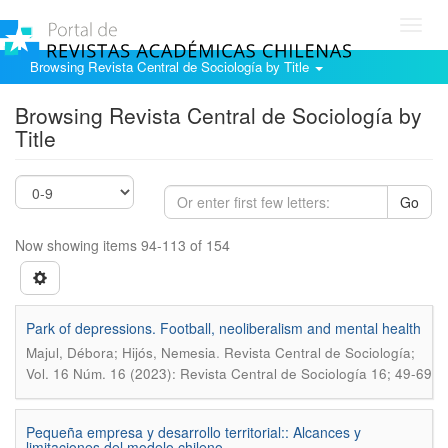
Toggl
navig
Browsing Revista Central de Sociología by Title
Browsing Revista Central de Sociología by
Title
Go
Now showing items 94-113 of 154
Park of depressions. Football, neoliberalism and mental health
.
Majul, Débora; Hijós, Nemesia
Revista Central de Sociología;
Vol. 16 Núm. 16 (2023): Revista Central de Sociología 16; 49-69
Pequeña empresa y desarrollo territorial:: Alcances y
limitaciones del modelo chileno