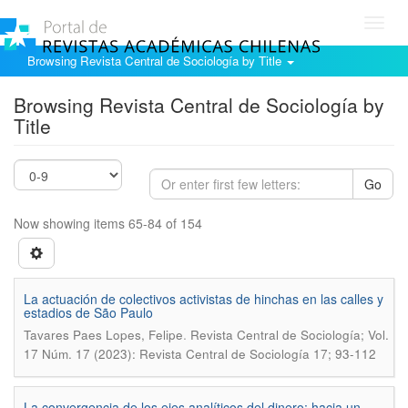
Toggl
navig
Browsing Revista Central de Sociología by Title
Browsing Revista Central de Sociología by
Title
Go
Now showing items 65-84 of 154
La actuación de colectivos activistas de hinchas en las calles y
estadios de São Paulo
.
Tavares Paes Lopes, Felipe
Revista Central de Sociología; Vol.
17 Núm. 17 (2023): Revista Central de Sociología 17; 93-112
La convergencia de los ejes analíticos del dinero: hacia un