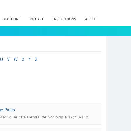
DISCIPLINE
INDEXED
INSTITUTIONS
ABOUT
U
V
W
X
Y
Z
São Paulo
(2023): Revista Central de Sociología 17; 93-112