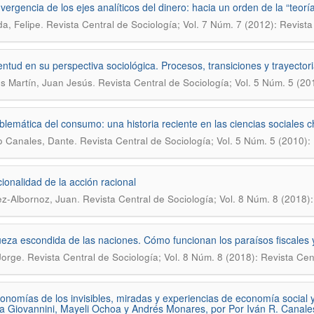
vergencia de los ejes analíticos del dinero: hacia un orden de la “teoría
.
a, Felipe
Revista Central de Sociología; Vol. 7 Núm. 7 (2012): Revista
entud en su perspectiva sociológica. Procesos, transiciones y trayector
.
s Martín, Juan Jesús
Revista Central de Sociología; Vol. 5 Núm. 5 (20
blemática del consumo: una historia reciente en las ciencias sociales c
.
lo Canales, Dante
Revista Central de Sociología; Vol. 5 Núm. 5 (2010):
ionalidad de la acción racional
.
z-Albornoz, Juan
Revista Central de Sociología; Vol. 8 Núm. 8 (2018):
ueza escondida de las naciones. Cómo funcionan los paraísos fiscales
.
 Jorge
Revista Central de Sociología; Vol. 8 Núm. 8 (2018): Revista Cen
onomías de los invisibles, miradas y experiencias de economía social 
a Giovannini, Mayeli Ochoa y Andrés Monares, por Por Iván R. Canale