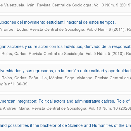
.
s Valenzuela, Iván
Revista Central de Sociología; Vol. 9 Núm. 9 (2019
rupciones del movimiento estudiantil nacional de estos tiempos.
.
illarroel, Eddie
Revista Central de Sociología; Vol. 6 Núm. 6 (2011): R
ganizaciones y su relación con los individuos, derivado de la responsa
.
c Rojas, Carlos
Revista Central de Sociología; Vol. 5 Núm. 5 (2010): Re
iversidades y sus egresados, en la tensión entre calidad y oportunida
.
c Rojas, Carlos; Peña Lillo, Mónica; Sage, Vivianne
Revista Central de 
ogía nº1; 30-39
American integration: Political actors and administrative cadres. Role o
.
na Andreu, María
Revista Central de Sociología; Vol. 10 Núm. 10 (2020)
 and possibilities if the bachelor of de Science and Humanities of the Un