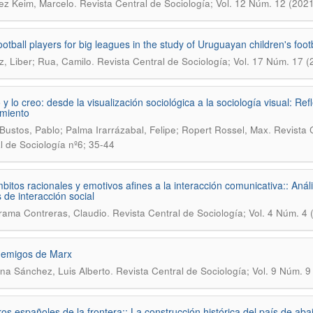
.
ez Keim, Marcelo
Revista Central de Sociología; Vol. 12 Núm. 12 (2021
football players for big leagues in the study of Uruguayan children's foot
.
z, Liber; Rua, Camilo
Revista Central de Sociología; Vol. 17 Núm. 17 (
 y lo creo: desde la visualización sociológica a la sociología visual: R
miento
.
e Bustos, Pablo; Palma Irarrázabal, Felipe; Ropert Rossel, Max
Revista 
l de Sociología nº6; 35-44
bitos racionales y emotivos afines a la interacción comunicativa:: Anális
 de interacción social
.
rama Contreras, Claudio
Revista Central de Sociología; Vol. 4 Núm. 4 
nemigos de Marx
.
a Sánchez, Luis Alberto
Revista Central de Sociología; Vol. 9 Núm. 9
ros españoles de la frontera:: La construcción histórica del país de aba