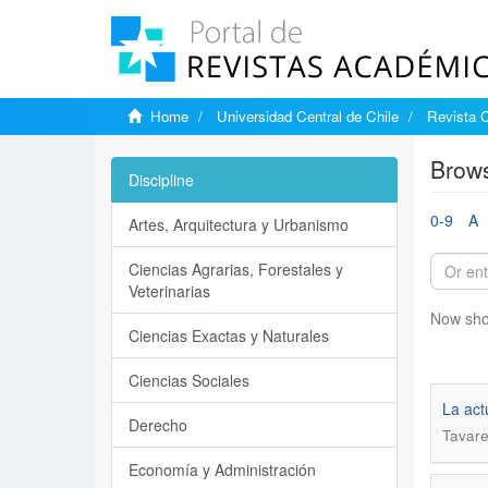
Home
Universidad Central de Chile
Revista C
Brows
Discipline
0-9
A
Artes, Arquitectura y Urbanismo
Ciencias Agrarias, Forestales y
Veterinarias
Now sho
Ciencias Exactas y Naturales
Ciencias Sociales
La act
Derecho
Tavare
Economía y Administración