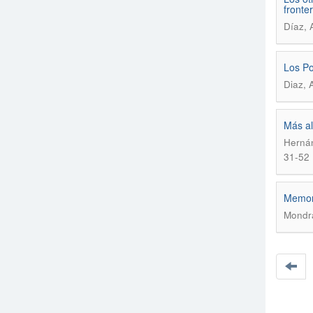
fronte
Díaz, 
Los Po
Diaz, 
Más al
Hernán
31-52
Memory
Mondra