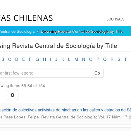
JOURNALS
entral de Sociología
Browsing Revista Central de Sociología by Title
ing Revista Central de Sociología by Title
B
C
D
E
F
G
H
I
J
K
L
M
N
O
P
Q
R
S
T
Go
wing items 65-84 of 154
uación de colectivos activistas de hinchas en las calles y estadios de 
.
s Paes Lopes, Felipe
Revista Central de Sociología; Vol. 17 Núm. 17 