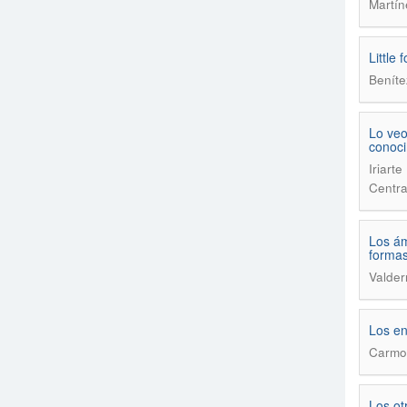
Martín
Little 
Beníte
Lo veo
conoci
Iriart
Centra
Los ám
formas
Valder
Los e
Carmon
Los ot