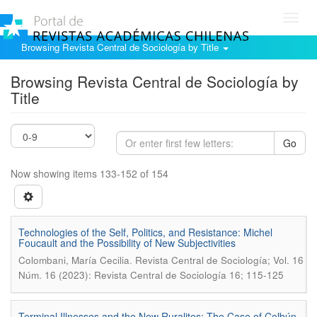
Toggl
navig
Browsing Revista Central de Sociología by Title
Browsing Revista Central de Sociología by
Title
Go
Now showing items 133-152 of 154
Technologies of the Self, Politics, and Resistance: Michel
Foucault and the Possibility of New Subjectivities
.
Colombani, María Cecilia
Revista Central de Sociología; Vol. 16
Núm. 16 (2023): Revista Central de Sociología 16; 115-125
Terminal Illnesses and the New Ruralites: The Case of Colbún