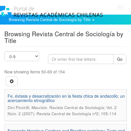
Toggl
navig
Browsing Revista Central de Sociología by Title
Browsing Revista Central de Sociología by
Title
Go
Now showing items 50-69 of 154
Fe, éxtasis y desacralización en la fiesta chica de andacollo; un
acercamiento etnográfico
.
Dini Piccirilli, Maurizio
Revista Central de Sociología; Vol. 2
Núm. 2 (2007): Revista Central de Sociología nº2; 105-114
Fernando Henrique Cardoso and Brazilian sociology: Texts and