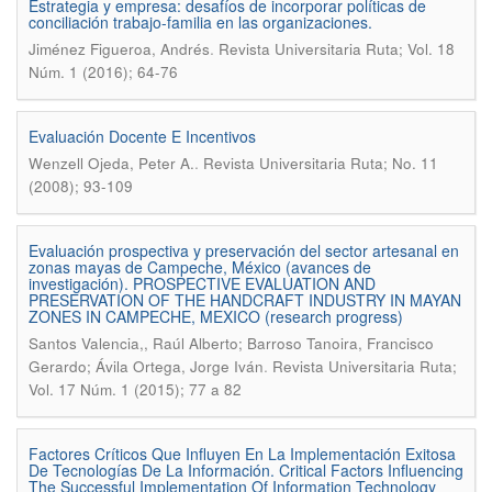
Estrategia y empresa: desafíos de incorporar políticas de
conciliación trabajo-familia en las organizaciones.
.
Jiménez Figueroa, Andrés
Revista Universitaria Ruta; Vol. 18
Núm. 1 (2016); 64-76
Evaluación Docente E Incentivos
.
Wenzell Ojeda, Peter A.
Revista Universitaria Ruta; No. 11
(2008); 93-109
Evaluación prospectiva y preservación del sector artesanal en
zonas mayas de Campeche, México (avances de
investigación). PROSPECTIVE EVALUATION AND
PRESERVATION OF THE HANDCRAFT INDUSTRY IN MAYAN
ZONES IN CAMPECHE, MEXICO (research progress)
Santos Valencia,, Raúl Alberto; Barroso Tanoira, Francisco
.
Gerardo; Ávila Ortega, Jorge Iván
Revista Universitaria Ruta;
Vol. 17 Núm. 1 (2015); 77 a 82
Factores Críticos Que Influyen En La Implementación Exitosa
De Tecnologías De La Información. Critical Factors Influencing
The Successful Implementation Of Information Technology