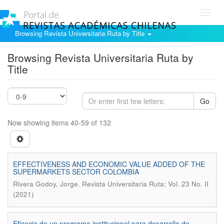
Toggl
navig
Browsing Revista Universitaria Ruta by Title
Browsing Revista Universitaria Ruta by
Title
Go
Now showing items 40-59 of 132
EFFECTIVENESS AND ECONOMIC VALUE ADDED OF THE
SUPERMARKETS SECTOR COLOMBIA
.
Rivera Godoy, Jorge
Revista Universitaria Ruta; Vol. 23 No. II
(2021)
Eficacia de un programa institucional para desarrollo de