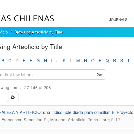
JOURNALS
ficio
Browsing Arteoficio by Title
ing Arteoficio by Title
B
C
D
E
F
G
H
I
J
K
L
M
N
O
P
Q
R
S
T
Go
wing items 127-146 of 206
LEZA Y ARTIFICIO: una indisoluble diada para conciliar. El Proyecto B
.
 Francesca; Sebastián R., Mariano
Arteoficio; Tema Libre; 5-12