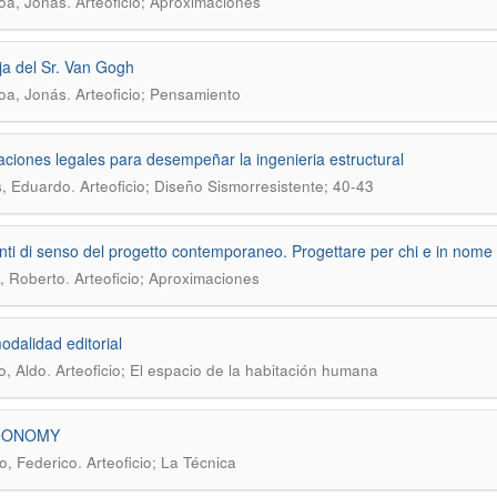
.
oa, Jonás
Arteoficio; Aproximaciones
ja del Sr. Van Gogh
.
oa, Jonás
Arteoficio; Pensamiento
aciones legales para desempeñar la ingenieria estructural
.
, Eduardo
Arteoficio; Diseño Sismorresistente; 40-43
nti di senso del progetto contemporaneo. Progettare per chi e in nome 
.
, Roberto
Arteoficio; Aproximaciones
odalidad editorial
.
o, Aldo
Arteoficio; El espacio de la habitación humana
•ONOMY
.
o, Federico
Arteoficio; La Técnica