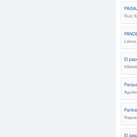
PAISA
Ruiz S
PAND
Lobos,
El pap
Villal
Parque
Aguila
Partir
Raposo
El pas