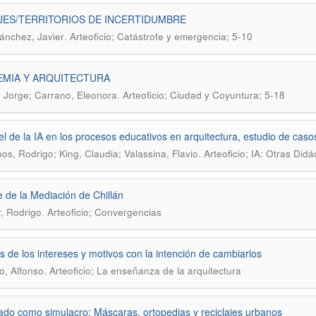
JES/TERRITORIOS DE INCERTIDUMBRE
.
ánchez, Javier
Arteoficio; Catástrofe y emergencia; 5-10
EMIA Y ARQUITECTURA
.
 Jorge; Carrano, Eleonora
Arteoficio; Ciudad y Coyuntura; 5-18
el de la IA en los procesos educativos en arquitectura, estudio de caso
.
obos, Rodrigo; King, Claudia; Valassina, Flavio
Arteoficio; IA: Otras Didá
 de la Mediación de Chillán
.
r, Rodrigo
Arteoficio; Convergencias
ás de los intereses y motivos con la intención de cambiarlos
.
, Alfonso
Arteoficio; La enseñanza de la arquitectura
ado como simulacro: Máscaras, ortopedias y reciclajes urbanos