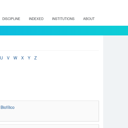
DISCIPLINE
INDEXED
INSTITUTIONS
ABOUT
U
V
W
X
Y
Z
iofílico