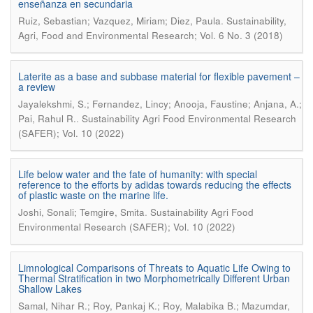
enseñanza en secundaria
.
Ruiz, Sebastian; Vazquez, Miriam; Diez, Paula
Sustainability,
Agri, Food and Environmental Research; Vol. 6 No. 3 (2018)
Laterite as a base and subbase material for flexible pavement –
a review
Jayalekshmi, S.; Fernandez, Lincy; Anooja, Faustine; Anjana, A.;
.
Pai, Rahul R.
Sustainability Agri Food Environmental Research
(SAFER); Vol. 10 (2022)
Life below water and the fate of humanity: with special
reference to the efforts by adidas towards reducing the effects
of plastic waste on the marine life.
.
Joshi, Sonali; Temgire, Smita
Sustainability Agri Food
Environmental Research (SAFER); Vol. 10 (2022)
Limnological Comparisons of Threats to Aquatic Life Owing to
Thermal Stratification in two Morphometrically Different Urban
Shallow Lakes
Samal, Nihar R.; Roy, Pankaj K.; Roy, Malabika B.; Mazumdar,