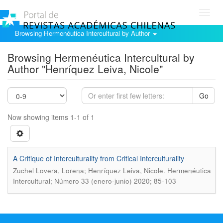
Toggl
navig
Browsing Hermenéutica Intercultural by Author
Browsing Hermenéutica Intercultural by
Author "Henrí­quez Leiva, Nicole"
Go
Now showing items 1-1 of 1
A Critique of Interculturality from Critical Interculturality
.
Zuchel Lovera, Lorena; Henrí­quez Leiva, Nicole
Hermenéutica
Intercultural; Número 33 (enero-junio) 2020; 85-103