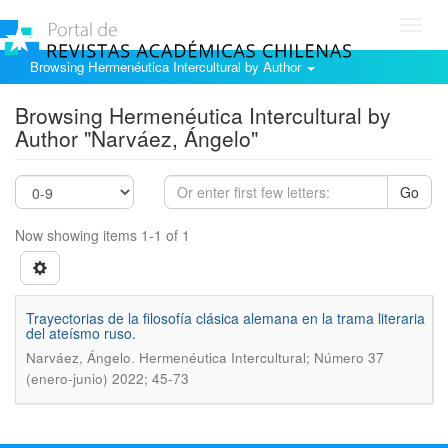
Toggl
navig
Browsing Hermenéutica Intercultural by Author
Browsing Hermenéutica Intercultural by
Author "Narváez, Ángelo"
Go
Now showing items 1-1 of 1
Trayectorias de la filosofí­a clásica alemana en la trama literaria
del ateí­smo ruso.
.
Narváez, Ángelo
Hermenéutica Intercultural; Número 37
(enero-junio) 2022; 45-73