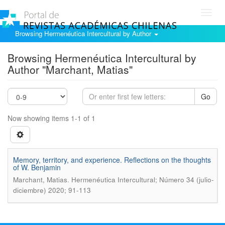
Toggl
navig
Browsing Hermenéutica Intercultural by Author
Browsing Hermenéutica Intercultural by
Author "Marchant, Matias"
Go
Now showing items 1-1 of 1
Memory, territory, and experience. Reflections on the thoughts
of W. Benjamin
.
Marchant, Matias
Hermenéutica Intercultural; Número 34 (julio-
diciembre) 2020; 91-113