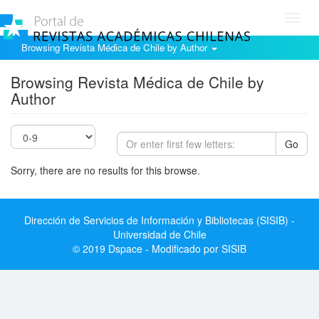
Toggl
navig
Browsing Revista Médica de Chile by Author
Browsing Revista Médica de Chile by
Author
Go
Sorry, there are no results for this browse.
Dirección de Servicios de Información y Bibliotecas (SISIB) -
Universidad de Chile
© 2019 Dspace - Modificado por SISIB