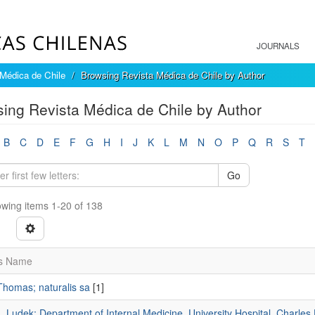
JOURNALS
Médica de Chile
Browsing Revista Médica de Chile by Author
ing Revista Médica de Chile by Author
B
C
D
E
F
G
H
I
J
K
L
M
N
O
P
Q
R
S
T
Go
wing items 1-20 of 138
s Name
Thomas; naturalis sa
[1]
Ludek; Department of Internal Medicine, University Hospital, Charles 