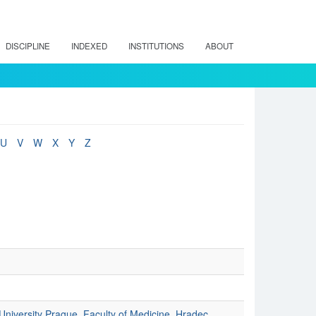
DISCIPLINE
INDEXED
INSTITUTIONS
ABOUT
U
V
W
X
Y
Z
University Prague, Faculty of Medicine, Hradec