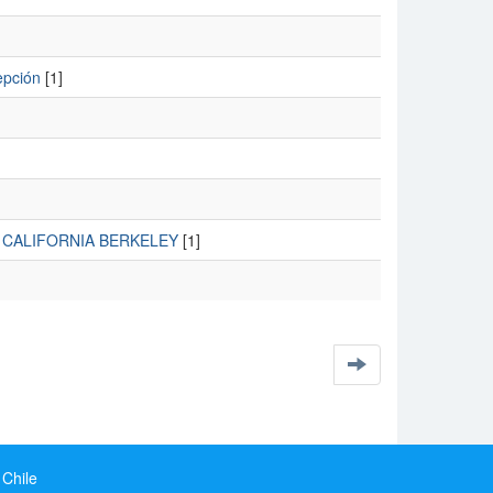
epción
[1]
E CALIFORNIA BERKELEY
[1]
 Chile