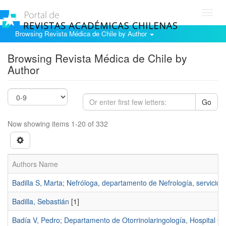
Toggl
navig
Browsing Revista Médica de Chile by Author
Browsing Revista Médica de Chile by
Author
Go
Now showing items 1-20 of 332
Authors Name
Badilla S, Marta; Nefróloga, departamento de Nefrología, servicio d
Badilla, Sebastián
[1]
Badía V, Pedro; Departamento de Otorrinolaringología, Hospital Clí