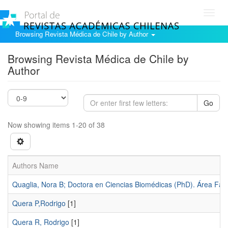
Toggl
navig
Browsing Revista Médica de Chile by Author
Browsing Revista Médica de Chile by
Author
Go
Now showing items 1-20 of 38
Authors Name
Quaglia, Nora B; Doctora en Ciencias Biomédicas (PhD). Área Farm
Quera P,Rodrigo
[1]
Quera R, Rodrigo
[1]