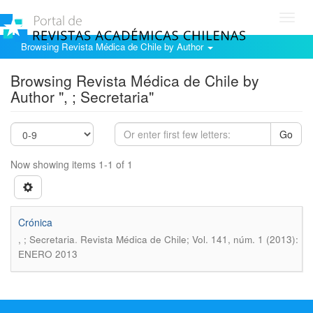
Toggl
navig
Browsing Revista Médica de Chile by Author
Browsing Revista Médica de Chile by
Author ", ; Secretaria"
Go
Now showing items 1-1 of 1
Crónica
.
, ; Secretaria
Revista Médica de Chile; Vol. 141, núm. 1 (2013):
ENERO 2013