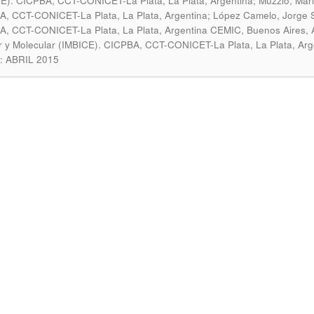
E). CICPBA, CCT-CONICET-La Plata, La Plata, Argentina; Muzzio, Marina
, CCT-CONICET-La Plata, La Plata, Argentina; López Camelo, Jorge S.; 
, CCT-CONICET-La Plata, La Plata, Argentina CEMIC, Buenos Aires, Argen
r y Molecular (IMBICE). CICPBA, CCT-CONICET-La Plata, La Plata, Arg
: ABRIL 2015