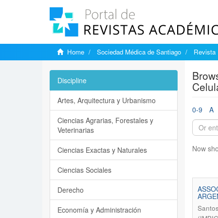
Home
Sociedad Médica de Santiago
Revista 
Brows
Discipline
Celul
Artes, Arquitectura y Urbanismo
0-9
A
Ciencias Agrarias, Forestales y
Veterinarias
Now sho
Ciencias Exactas y Naturales
Ciencias Sociales
ASSOC
Derecho
ARGE
Santos
Economía y Administración