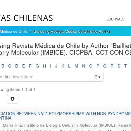
JOURNALS
Médica de Chile
Browsing Revista Médica de Chile by Author
ing Revista Médica de Chile by Author "Bailliet,
ar y Molecular (IMBICE). CICPBA, CCT-CONICET
B
C
D
E
F
G
H
I
J
K
L
M
N
O
P
Q
R
S
T
Go
wing items 1-1 of 1
IATION BETWEEN NAT2 POLYMORPHISMS WITH NON-SYNDROMIC 
NTINA
, María Rita; Instituto de Biología Celular y Molecular (IMBICE); Ramallo,