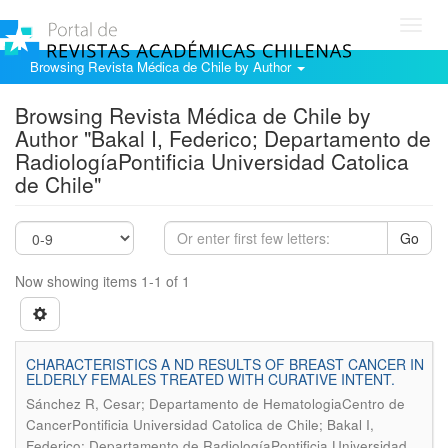
Toggl
navig
Browsing Revista Médica de Chile by Author
Browsing Revista Médica de Chile by
Author "Bakal I, Federico; Departamento de
RadiologíaPontificia Universidad Catolica
de Chile"
Go
Now showing items 1-1 of 1
CHARACTERISTICS A ND RESULTS OF BREAST CANCER IN
ELDERLY FEMALES TREATED WITH CURATIVE INTENT.
Sánchez R, Cesar; Departamento de HematologiaCentro de
CancerPontificia Universidad Catolica de Chile; Bakal I,
Federico; Departamento de RadiologíaPontificia Universidad