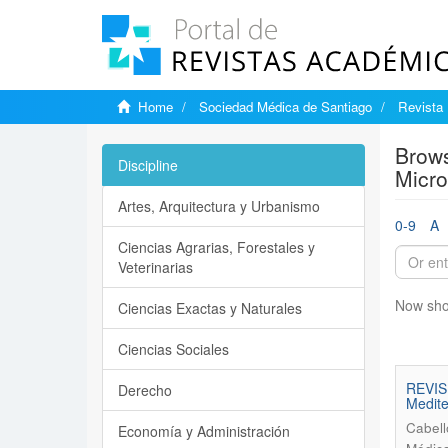
Home
Sociedad Médica de Santiago
Revista 
Brows
Discipline
Micro
Artes, Arquitectura y Urbanismo
0-9
A
Ciencias Agrarias, Forestales y
Veterinarias
Now sho
Ciencias Exactas y Naturales
Ciencias Sociales
REVISI
Derecho
Medite
Cabell
Economía y Administración