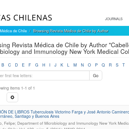
JOURNALS
Médica de Chile
Browsing Revista Médica de Chile by Author
ing Revista Médica de Chile by Author "Cabell
biology and Immunology New York Medical Coll
B
C
D
E
F
G
H
I
J
K
L
M
N
O
P
Q
R
S
T
Go
wing items 1-1 of 1
ÓN DE LIBROS Tuberculosis Victorino Farga y José Antonio Caminero. 
rráneo, Santiago y Buenos Aires
o, Felipe; Department of Microbiology and Immunology New York Medica