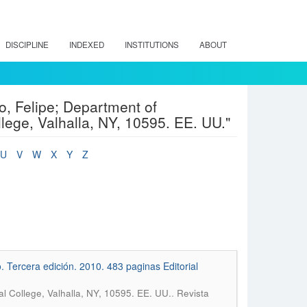
DISCIPLINE
INDEXED
INSTITUTIONS
ABOUT
o, Felipe; Department of
ege, Valhalla, NY, 10595. EE. UU."
U
V
W
X
Y
Z
Tercera edición. 2010. 483 paginas Editorial
.
l College, Valhalla, NY, 10595. EE. UU.
Revista